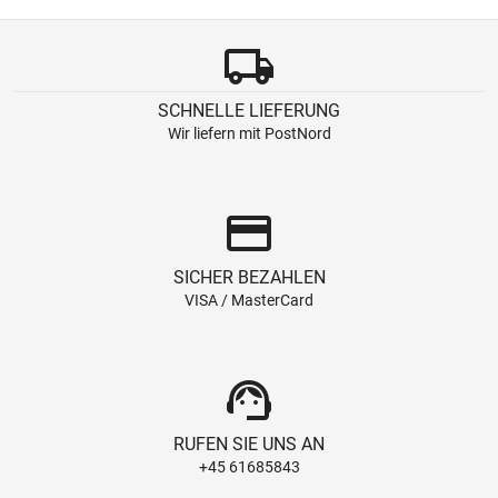
local_shipping
SCHNELLE LIEFERUNG
Wir liefern mit PostNord
credit_card
SICHER BEZAHLEN
VISA / MasterCard
support_agent
RUFEN SIE UNS AN
+45 61685843