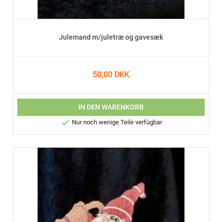
Julemand m/juletræ og gavesæk
50,00 DKK
IN DEN WARENKORB

Nur noch wenige Teile verfügbar