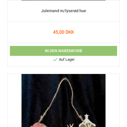
Julemand m/lyserød hue
45,00 DKK
IN DEN WARENKORB

Auf Lager