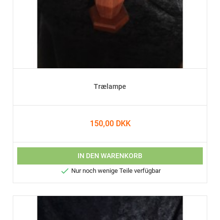
Trælampe
150,00 DKK
IN DEN WARENKORB

Nur noch wenige Teile verfügbar