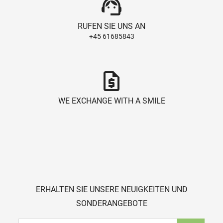
support_agent
RUFEN SIE UNS AN
+45 61685843
request_quote
WE EXCHANGE WITH A SMILE
ERHALTEN SIE UNSERE NEUIGKEITEN UND
SONDERANGEBOTE