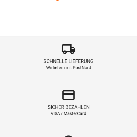
local_shipping
SCHNELLE LIEFERUNG
Wir liefern mit PostNord
credit_card
SICHER BEZAHLEN
VISA / MasterCard