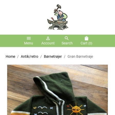
menu
person_outline
search
shopping_bag
Menu
Account
Search
Cart
(0)
Home
Antik/retro
Børnetrøjer
Grøn Børnetrøje