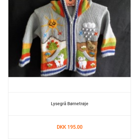
Lysegrå Børnetrøje
DKK 195.00