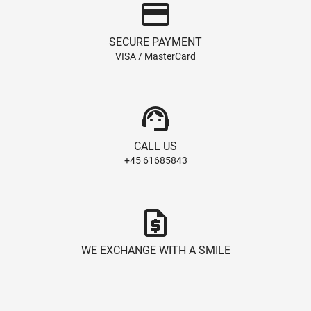
credit_card
SECURE PAYMENT
VISA / MasterCard
support_agent
CALL US
+45 61685843
request_quote
WE EXCHANGE WITH A SMILE