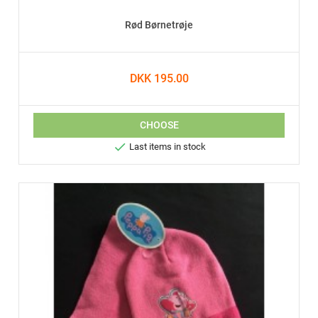
Rød Børnetrøje
DKK 195.00
CHOOSE

Last items in stock