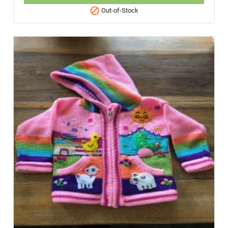

Out-of-Stock