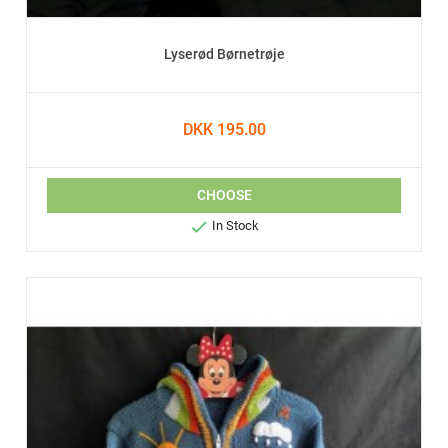
Lyserød Børnetrøje
DKK 195.00
CHOOSE

In Stock