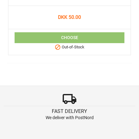
DKK 50.00
CHOOSE

Out-of-Stock
local_shipping
FAST DELIVERY
We deliver with PostNord