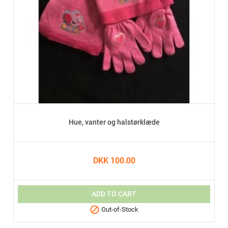
Hue, vanter og halstørklæde
DKK 100.00
ADD TO CART

Out-of-Stock