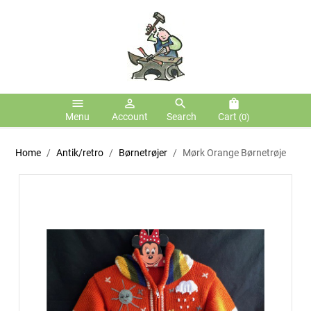
menu
person_outline
search
shopping_bag
Menu
Account
Search
Cart
(0)
Home
Antik/retro
Børnetrøjer
Mørk Orange Børnetrøje