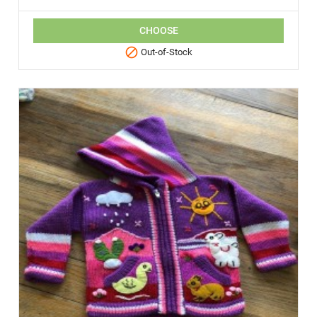
CHOOSE

Out-of-Stock