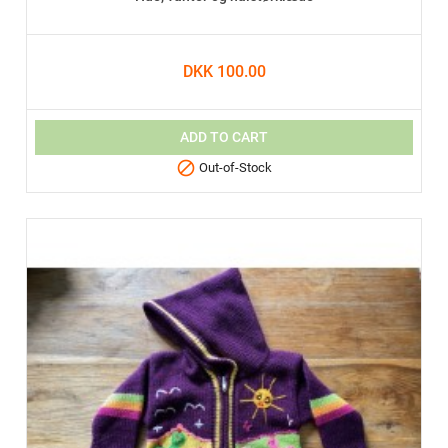
DKK 100.00
ADD TO CART

Out-of-Stock