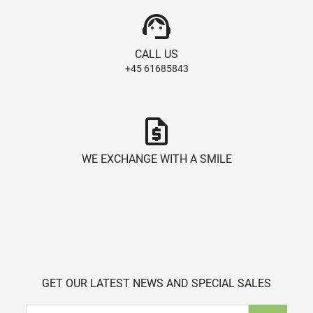
support_agent
CALL US
+45 61685843
request_quote
WE EXCHANGE WITH A SMILE
GET OUR LATEST NEWS AND SPECIAL SALES