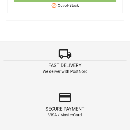

Out-of-Stock
local_shipping
FAST DELIVERY
We deliver with PostNord
credit_card
SECURE PAYMENT
VISA / MasterCard