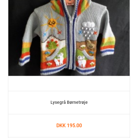
Lysegrå Børnetrøje
DKK 195.00