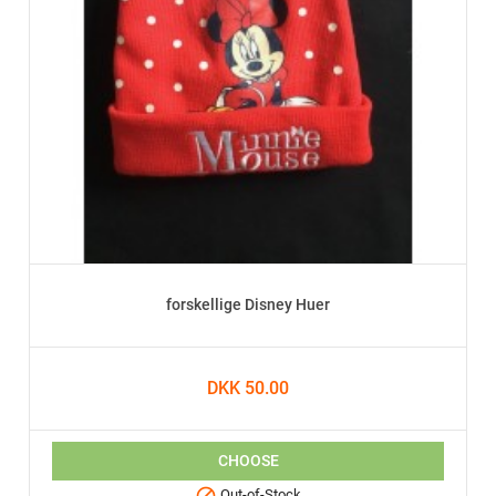
forskellige Disney Huer
DKK 50.00
CHOOSE

Out-of-Stock