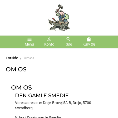
menu
person_outline
search
shopping_bag
Menu
Konto
Søg
Kurv
(0)
Forside
Om os
OM OS
OM OS
DEN GAMLE SMEDIE
Vores adresse er Drejø Brovej 5A-B, Drejø, 5700
Svendborg.
Vi bor i Drejøs gamle Smedie.