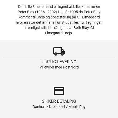
Den Lille Smedemand er tegnet af billedkunstneren
Peter Blay (1936 - 2002) i ca. år 1995 da Peter Blay
kommer til Drejø og bosætter sig på Gl. Elmegaard
hvor en stor det af hans kunst udstilles nu. Tegningen
er venligst stillet til rådighed af Beth Blay, Gl.
Elmegaard Drejø.
local_shipping
HURTIG LEVERING
Vi leverer med PostNord
credit_card
SIKKER BETALING
Dankort / Kreditkort / MobilePay