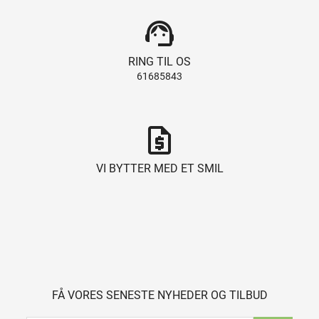
support_agent
RING TIL OS
61685843
request_quote
VI BYTTER MED ET SMIL
FÅ VORES SENESTE NYHEDER OG TILBUD