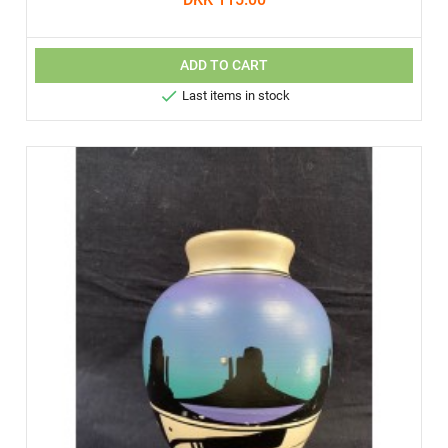
ADD TO CART

Last items in stock