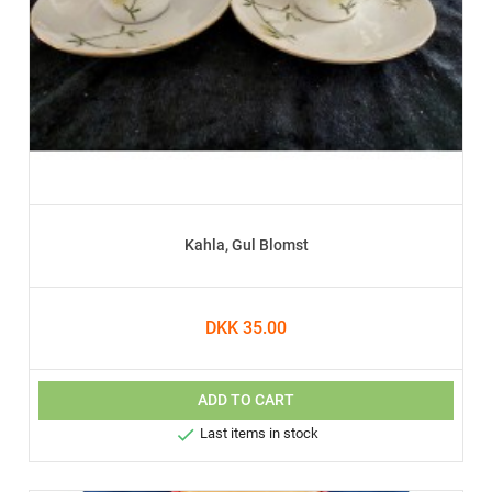
Kahla, Gul Blomst
DKK 35.00
ADD TO CART

Last items in stock