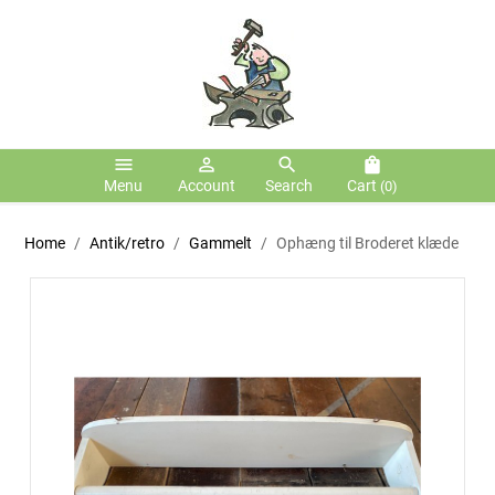
menu
person_outline
search
shopping_bag
Menu
Account
Search
Cart
(0)
Home
Antik/retro
Gammelt
Ophæng til Broderet klæde