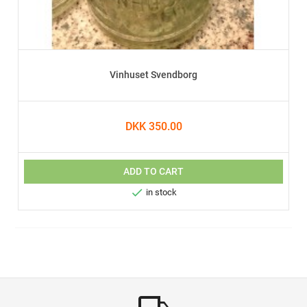
Vinhuset Svendborg
DKK 350.00
ADD TO CART

in stock
local_shipping