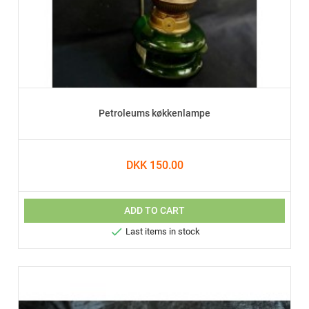
Petroleums køkkenlampe
DKK 150.00
ADD TO CART

Last items in stock