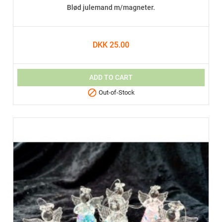
Blød julemand m/magneter.
DKK 25.00
ADD TO CART

Out-of-Stock