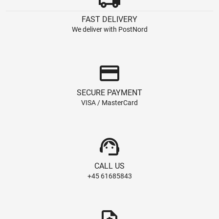
FAST DELIVERY
We deliver with PostNord
credit_card
SECURE PAYMENT
VISA / MasterCard
support_agent
CALL US
+45 61685843