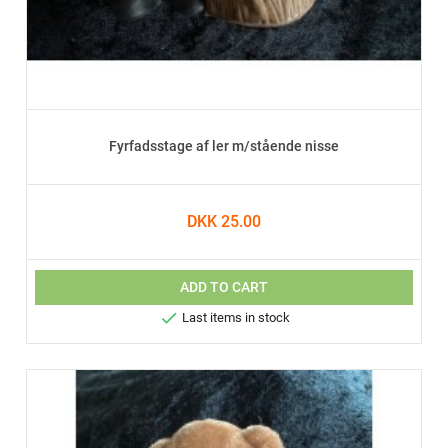
Fyrfadsstage af ler m/stående nisse
DKK 25.00
ADD TO CART

Last items in stock