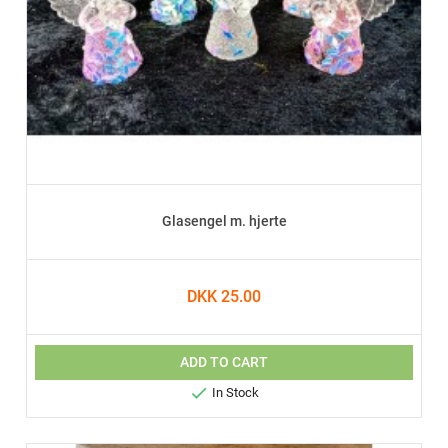
Glasengel m. hjerte
DKK 25.00
ADD TO CART

In Stock