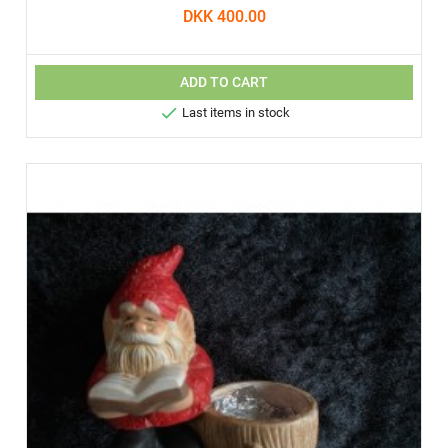
DKK 400.00
ADD TO CART

Last items in stock