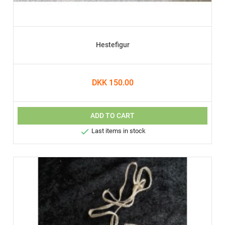
Hestefigur
DKK 150.00
ADD TO CART

Last items in stock