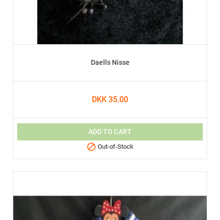
Daells Nisse
DKK 35.00
ADD TO CART

Out-of-Stock