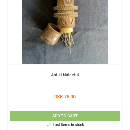
Antikt Nåleetui
DKK 75.00
ADD TO CART

Last items in stock