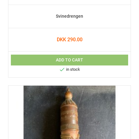
Svinedrengen
DKK 290.00
ADD TO CART

in stock