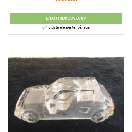
LÆG I INDKØBSKURV

Sidste elementer på lager