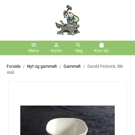
menu
person_outline
search
shopping_bag
Menu
Konto
Søg
Kurv
(0)
Forside
Nyt og gammelt
Gammelt
Danild Picknick, lille
skål