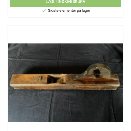
LÆG I INDKØBSKURV

Sidste elementer på lager