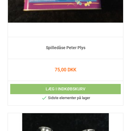
Spilledåse Peter Plys
75,00 DKK
LÆG I INDKØBSKURV

Sidste elementer på lager