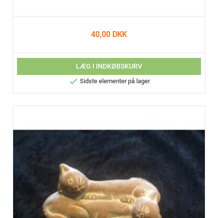
40,00 DKK
LÆG I INDKØBSKURV

Sidste elementer på lager