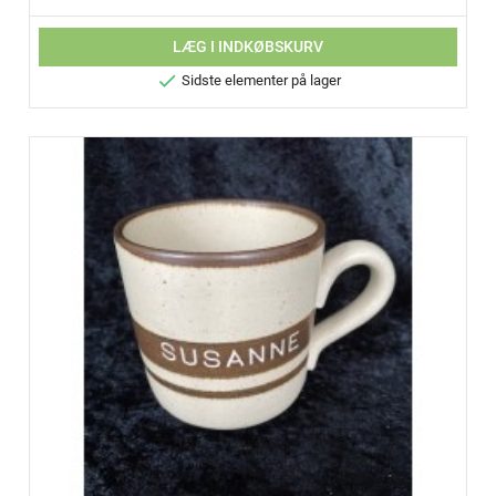
LÆG I INDKØBSKURV

Sidste elementer på lager