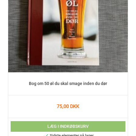
Bog om 50 øl du skal smage inden du dør
75,00 DKK
LÆG I INDKØBSKURV

Sidste elementer på lager