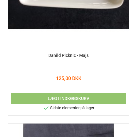
Danild Picknic - Majs
125,00 DKK
LÆG I INDKØBSKURV

Sidste elementer på lager