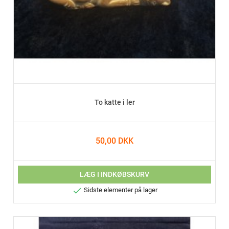
To katte i ler
50,00 DKK
LÆG I INDKØBSKURV

Sidste elementer på lager