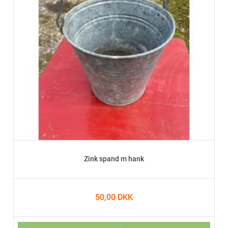
Zink spand m hank
50,00 DKK