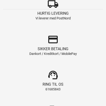
local_shipping
HURTIG LEVERING
Vi leverer med PostNord
credit_card
SIKKER BETALING
Dankort / Kreditkort / MobilePay
support_agent
RING TIL OS
61685843