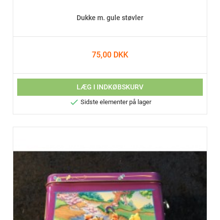
Dukke m. gule støvler
75,00 DKK
LÆG I INDKØBSKURV

Sidste elementer på lager