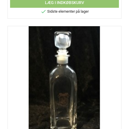
LÆG I INDKØBSKURV

Sidste elementer på lager