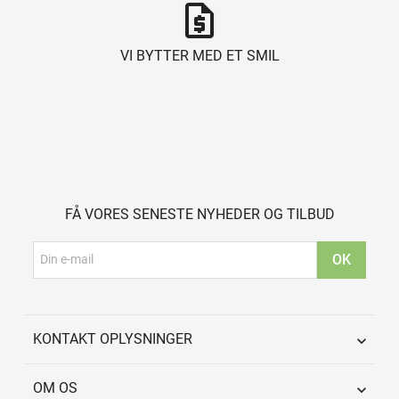
request_quote
VI BYTTER MED ET SMIL
FÅ VORES SENESTE NYHEDER OG TILBUD
KONTAKT OPLYSNINGER

OM OS
