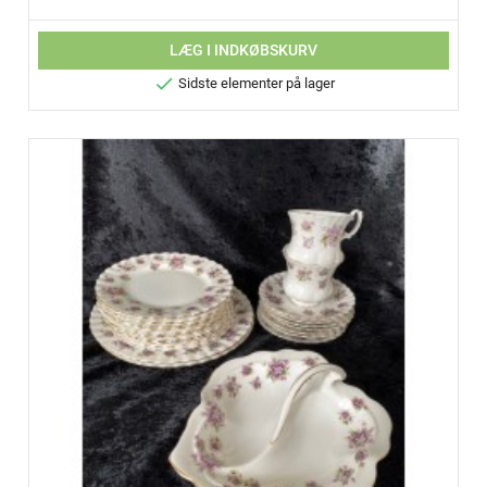
LÆG I INDKØBSKURV

Sidste elementer på lager