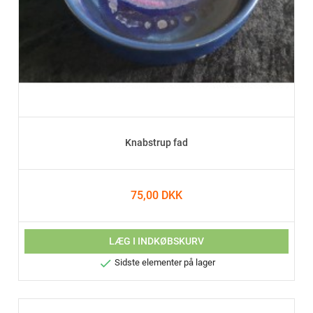
Knabstrup fad
75,00 DKK
LÆG I INDKØBSKURV

Sidste elementer på lager