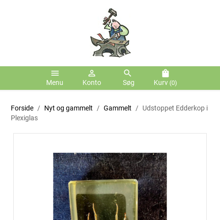
menu
person_outline
search
shopping_bag
Menu
Konto
Søg
Kurv
(0)
Forside
Nyt og gammelt
Gammelt
Udstoppet Edderkop i
Plexiglas