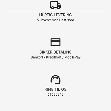
local_shipping
HURTIG LEVERING
Vi leverer med PostNord
credit_card
SIKKER BETALING
Dankort / Kreditkort / MobilePay
support_agent
RING TIL OS
61685843