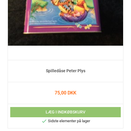
Spilledåse Peter Plys
75,00 DKK
LÆG I INDKØBSKURV

Sidste elementer på lager