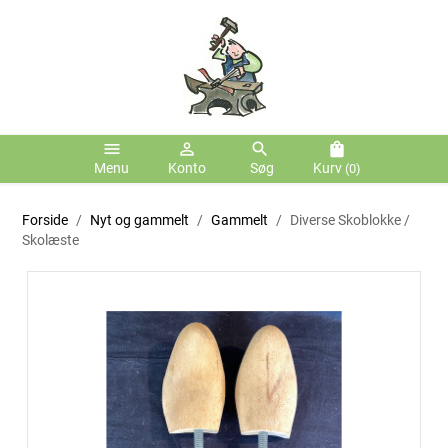
menu
person_outline
search
shopping_bag
Menu
Konto
Søg
Kurv
(0)
Forside
Nyt og gammelt
Gammelt
Diverse Skoblokke /
Skolæste