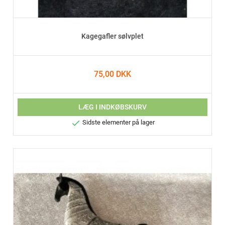
Kagegafler sølvplet
75,00 DKK
LÆG I INDKØBSKURV

Sidste elementer på lager