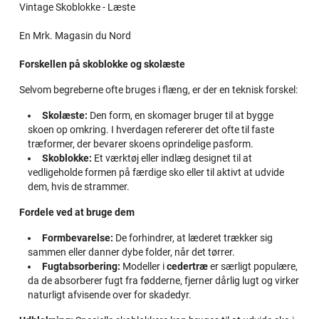
Vintage Skoblokke - Læste
En Mrk. Magasin du Nord
Forskellen på skoblokke og skolæste
Selvom begreberne ofte bruges i flæng, er der en teknisk forskel:
Skolæste:
Den form, en skomager bruger til at bygge
skoen op omkring. I hverdagen refererer det ofte til faste
træformer, der bevarer skoens oprindelige pasform.
Skoblokke:
Et værktøj eller indlæg designet til at
vedligeholde formen på færdige sko eller til aktivt at udvide
dem, hvis de strammer.
Fordele ved at bruge dem
Formbevarelse:
De forhindrer, at læderet trækker sig
sammen eller danner dybe folder, når det tørrer.
Fugtabsorbering:
Modeller i
cedertræ
er særligt populære,
da de absorberer fugt fra fødderne, fjerner dårlig lugt og virker
naturligt afvisende over for skadedyr.