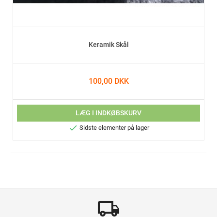
Keramik Skål
100,00 DKK
LÆG I INDKØBSKURV

Sidste elementer på lager
local_shipping