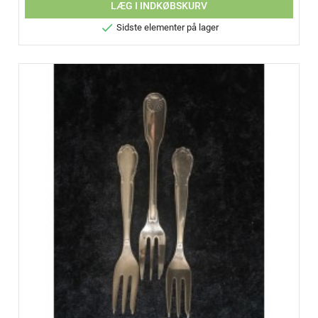
LÆG I INDKØBSKURV

Sidste elementer på lager