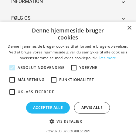
INFORMATION

FØLG OS

×
Denne hjemmeside bruger
cookies
KUNDERNE SIGER
Denne hjemmeside bruger cookies til at forbedre brugeroplevelsen.
Ved at bruge vores hjemmeside giver du samtykke til alle cookies i
overensstemmelse med vores cookiepolitik.
Læs mere
ABSOLUT NØDVENDIGE
YDEEVNE
MÅLRETNING
FUNKTIONALITET
BETALINGSMULIGHEDER
UKLASSIFICEREDE
ACCEPTER ALLE
AFVIS ALLE
VIS DETALJER
LEVERINGSMULIGHEDER
POWERED BY COOKIESCRIPT