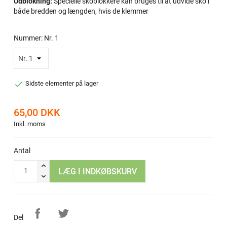
Udblokning:
Specielle skoblokkere kan bruges til at udvide sko i
både bredden og længden, hvis de klemmer
Nummer: Nr. 1

Sidste elementer på lager
65,00 DKK
Inkl. moms
Antal
LÆG I INDKØBSKURV
Del