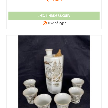
LÆG I INDKØBSKURV

Ikke på lager