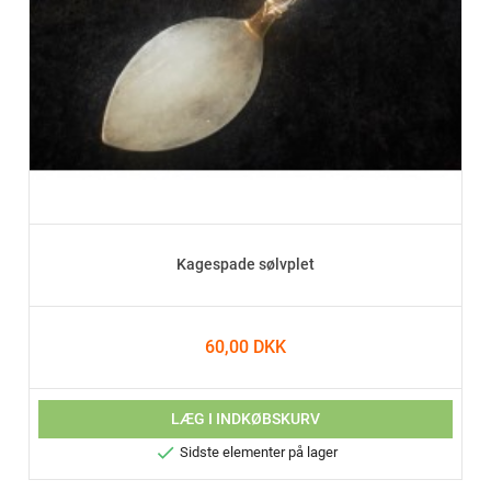
Kagespade sølvplet
60,00 DKK
LÆG I INDKØBSKURV

Sidste elementer på lager