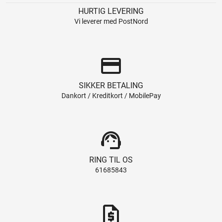
HURTIG LEVERING
Vi leverer med PostNord
credit_card
SIKKER BETALING
Dankort / Kreditkort / MobilePay
support_agent
RING TIL OS
61685843
request_quote