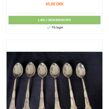
45,00 DKK
LÆG I INDKØBSKURV

På lager