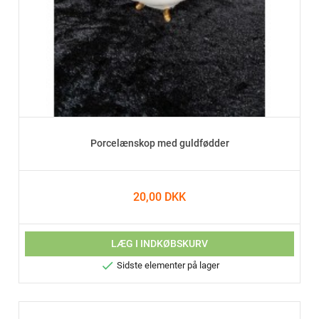
Porcelænskop med guldfødder
20,00 DKK
LÆG I INDKØBSKURV

Sidste elementer på lager