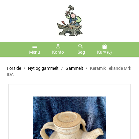
menu
person_outline
search
shopping_bag
Menu
Konto
Søg
Kurv
(0)
Forside
Nyt og gammelt
Gammelt
Keramik Tekande Mrk
IDA