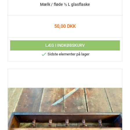
Mælk / fløde ½ L glasflaske
50,00 DKK
LÆG I INDKØBSKURV

Sidste elementer på lager