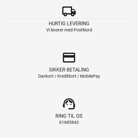
local_shipping
HURTIG LEVERING
Vi leverer med PostNord
credit_card
SIKKER BETALING
Dankort / Kreditkort / MobilePay
support_agent
RING TIL OS
61685843