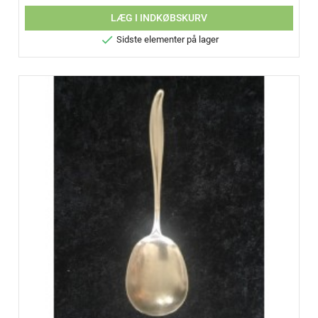
LÆG I INDKØBSKURV

Sidste elementer på lager