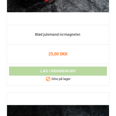
Blød julemand m/magneter.
25,00 DKK
LÆG I INDKØBSKURV

Ikke på lager