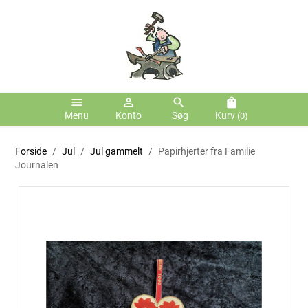
menu
person_outline
search
shopping_bag
Menu
Konto
Søg
Kurv
(0)
Forside
Jul
Jul gammelt
Papirhjerter fra Familie
Journalen