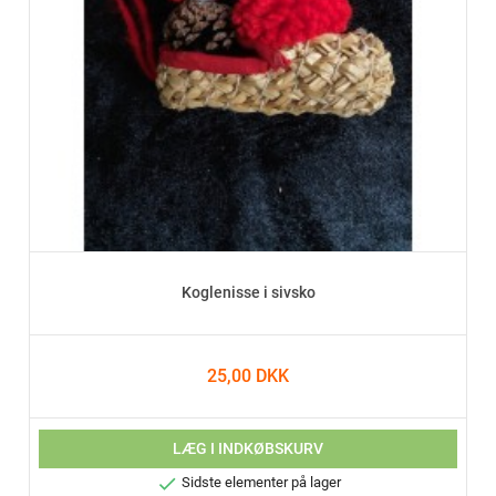
Koglenisse i sivsko
25,00 DKK
LÆG I INDKØBSKURV

Sidste elementer på lager