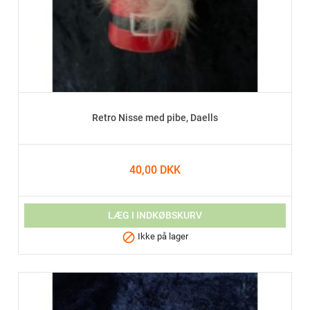
Retro Nisse med pibe, Daells
40,00 DKK
LÆG I INDKØBSKURV

Ikke på lager