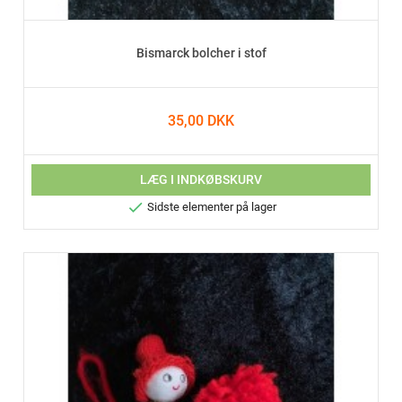
Bismarck bolcher i stof
35,00 DKK
LÆG I INDKØBSKURV

Sidste elementer på lager