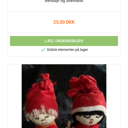
Rensdyr og Snemand
25,00 DKK
LÆG I INDKØBSKURV

Sidste elementer på lager