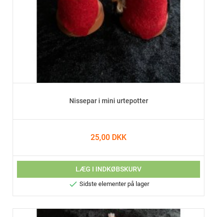
Nissepar i mini urtepotter
25,00 DKK
LÆG I INDKØBSKURV

Sidste elementer på lager