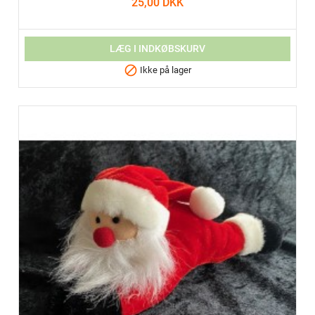
25,00 DKK
LÆG I INDKØBSKURV

Ikke på lager