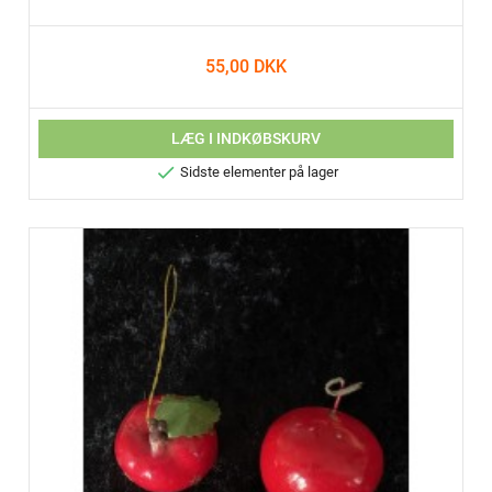
55,00 DKK
LÆG I INDKØBSKURV

Sidste elementer på lager