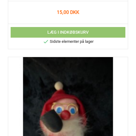
15,00 DKK
LÆG I INDKØBSKURV

Sidste elementer på lager