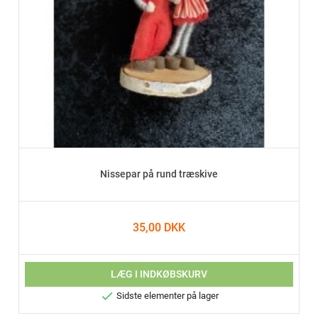
Nissepar på rund træskive
35,00 DKK
LÆG I INDKØBSKURV

Sidste elementer på lager