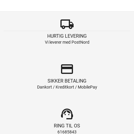
local_shipping
HURTIG LEVERING
Vi leverer med PostNord
credit_card
SIKKER BETALING
Dankort / Kreditkort / MobilePay
support_agent
RING TIL OS
61685843