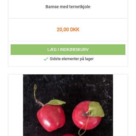
Bamse med ternetkjole
20,00 DKK
LÆG I INDKØBSKURV

Sidste elementer på lager