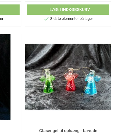
V
LÆG I INDKØBSKURV

er
Sidste elementer på lager
Glasengel til ophæng - farvede