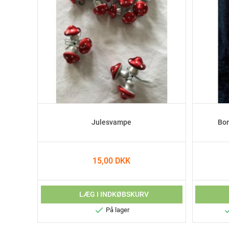
Julesvampe
Bo
15,00 DKK
LÆG I INDKØBSKURV

På lager