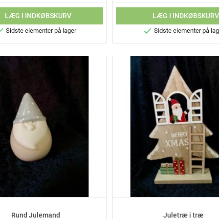
LÆG I INDKØBSKURV
LÆG I INDKØBSKUR


Sidste elementer på lager
Sidste elementer på lag
Rund Julemand
Juletræ i træ