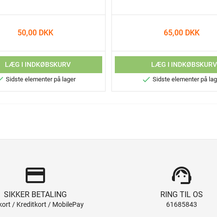
50,00 DKK
65,00 DKK
LÆG I INDKØBSKURV
LÆG I INDKØBSKUR


Sidste elementer på lager
Sidste elementer på lag
credit_card
support_agent
SIKKER BETALING
RING TIL OS
ort / Kreditkort / MobilePay
61685843