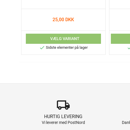
25,00 DKK
VÆLG VARIANT

Sidste elementer på lager
local_shipping
HURTIG LEVERING
Vi leverer med PostNord
Dank