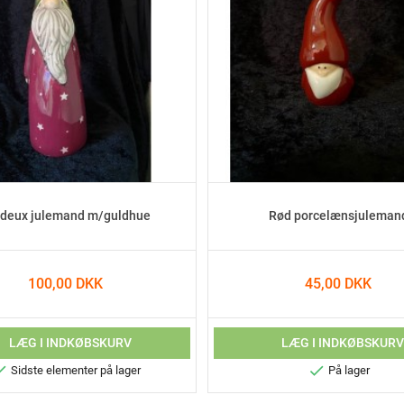
rdeux julemand m/guldhue
Rød porcelænsjuleman
100,00 DKK
45,00 DKK
LÆG I INDKØBSKURV
LÆG I INDKØBSKUR


Sidste elementer på lager
På lager