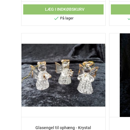
LÆG I INDKØBSKURV

På lager
Glasengel til ophæng - Krystal