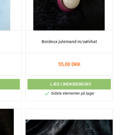
Bordeux julemand m/sølvhat
55,00 DKK
V
LÆG I INDKØBSKURV

Sidste elementer på lager