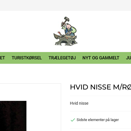
ET
TURISTKØRSEL
TRÆLEGETØJ
NYT OG GAMMELT
JU
HVID NISSE M/R
Hvid nisse

Sidste elementer på lager