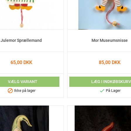
Julemor Sprællemand
Mor Museumsnisse
65,00 DKK
85,00 DKK
VÆLG VARIANT
LÆG I INDKØBSKUR


Ikke på lager
På Lager