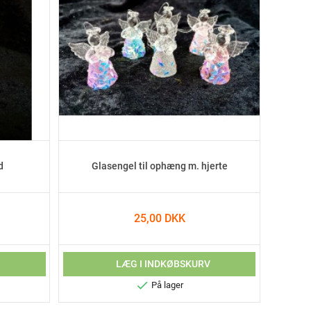
d
Glasengel til ophæng m. hjerte
25,00 DKK
V
LÆG I INDKØBSKURV

På lager