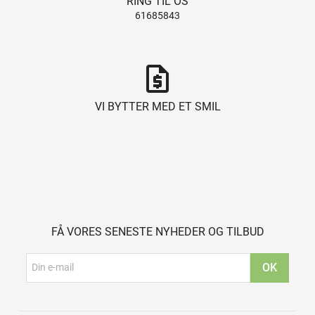
RING TIL OS
61685843
request_quote
VI BYTTER MED ET SMIL
FÅ VORES SENESTE NYHEDER OG TILBUD