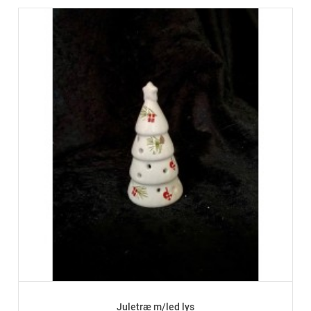
Juletræ m/led lys