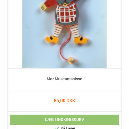
Mor Museumsnisse
85,00 DKK
LÆG I INDKØBSKURV

På Lager