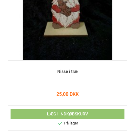
Nisse i træ
25,00 DKK
LÆG I INDKØBSKURV

På lager