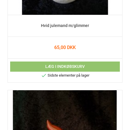
Hvid julemand m/glimmer
65,00 DKK
LÆG I INDKØBSKURV

Sidste elementer på lager