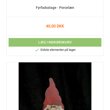
Fyrfadsstage - Porcelæn
40,00 DKK
LÆG I INDKØBSKURV

Sidste elementer på lager