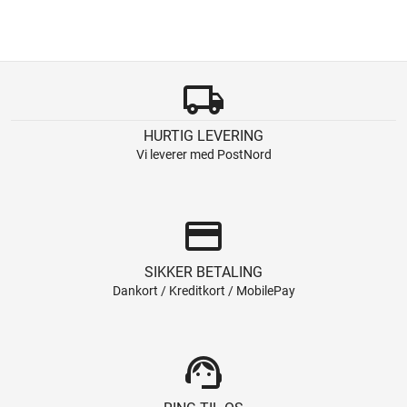
local_shipping
HURTIG LEVERING
Vi leverer med PostNord
credit_card
SIKKER BETALING
Dankort / Kreditkort / MobilePay
support_agent