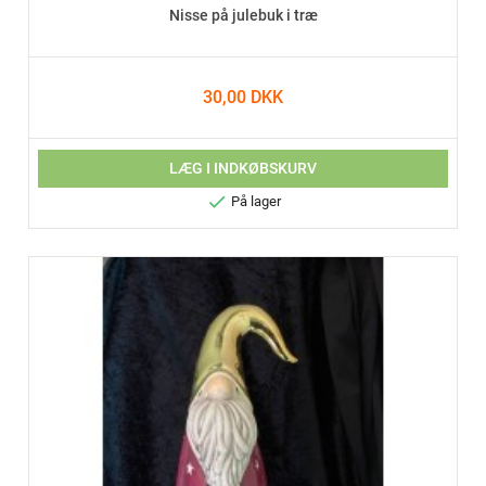
Nisse på julebuk i træ
30,00 DKK
LÆG I INDKØBSKURV

På lager