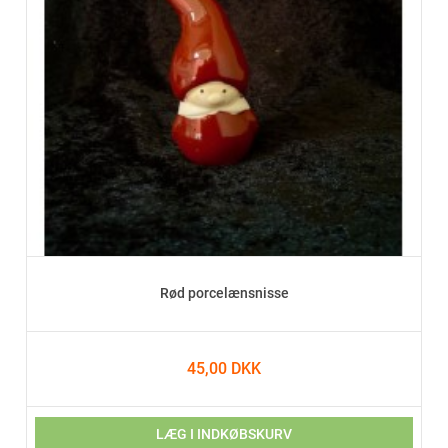
Rød porcelænsnisse
45,00 DKK
LÆG I INDKØBSKURV