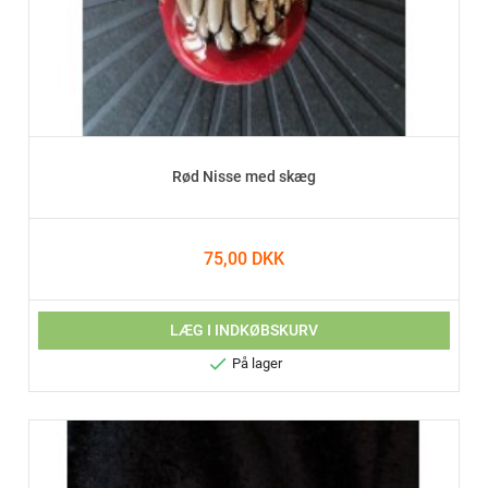
Rød Nisse med skæg
75,00 DKK
LÆG I INDKØBSKURV

På lager