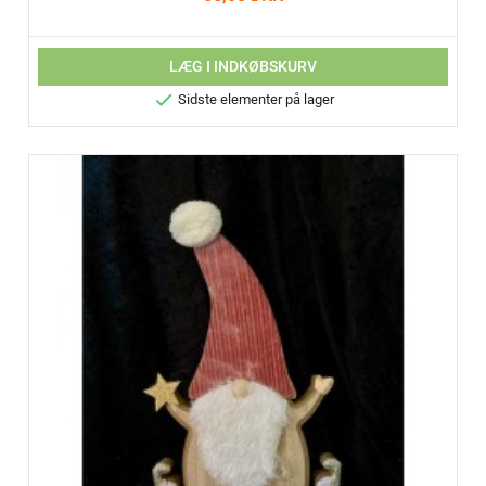
LÆG I INDKØBSKURV

Sidste elementer på lager