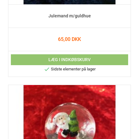
Julemand m/guldhue
65,00 DKK
LÆG I INDKØBSKURV

Sidste elementer på lager