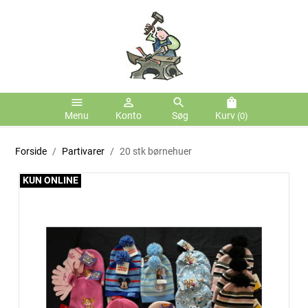
menu
person_outline
search
shopping_bag
Menu
Konto
Søg
Kurv
(0)
Forside
Partivarer
20 stk børnehuer
KUN ONLINE