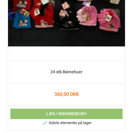
24 stk Børnehuer
360,00 DKK
LÆG I INDKØBSKURV

Sidste elementer på lager