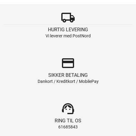
local_shipping
HURTIG LEVERING
Vi leverer med PostNord
credit_card
SIKKER BETALING
Dankort / Kreditkort / MobilePay
support_agent
RING TIL OS
61685843