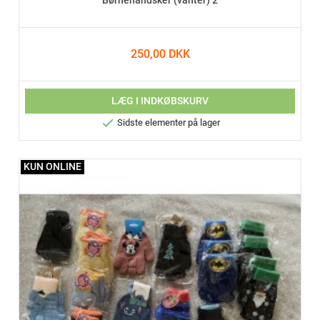
Børnehandsker (vanter) 2
250,00 DKK
LÆG I INDKØBSKURV

Sidste elementer på lager
KUN ONLINE