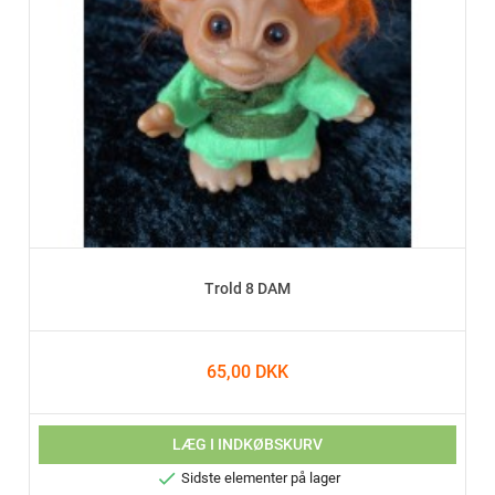
Trold 8 DAM
65,00 DKK
LÆG I INDKØBSKURV

Sidste elementer på lager