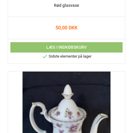
Rød glasvase
50,00 DKK
LÆG I INDKØBSKURV

Sidste elementer på lager