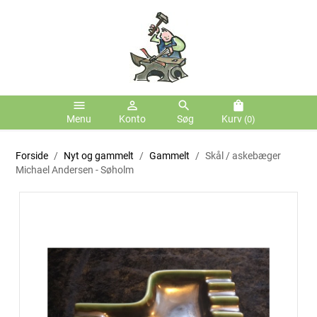
menu
person_outline
search
shopping_bag
Menu
Konto
Søg
Kurv
(0)
Forside
Nyt og gammelt
Gammelt
Skål / askebæger
Michael Andersen - Søholm