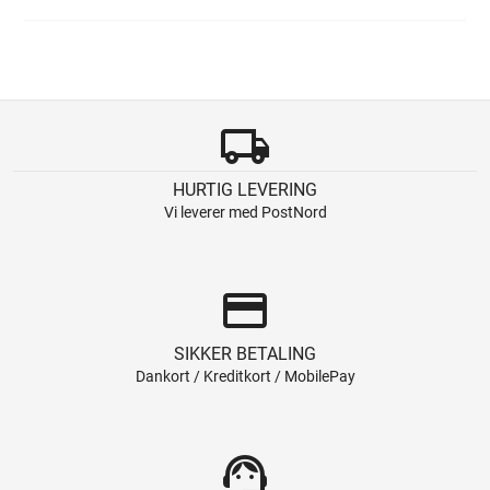
local_shipping
HURTIG LEVERING
Vi leverer med PostNord
credit_card
SIKKER BETALING
Dankort / Kreditkort / MobilePay
support_agent