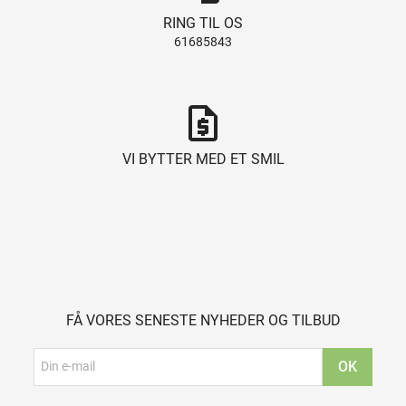
RING TIL OS
61685843
request_quote
VI BYTTER MED ET SMIL
FÅ VORES SENESTE NYHEDER OG TILBUD