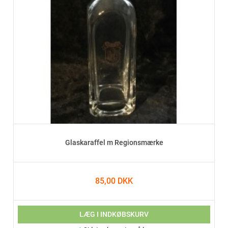
Glaskaraffel m Regionsmærke
85,00 DKK
LÆG I INDKØBSKURV