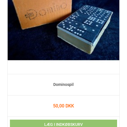
Dominospil
50,00 DKK
LÆG I INDKØBSKURV