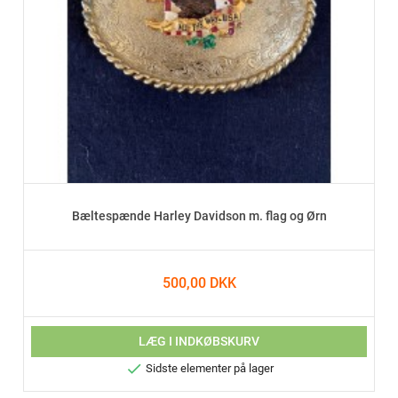
Bæltespænde Harley Davidson m. flag og Ørn
500,00 DKK
LÆG I INDKØBSKURV

Sidste elementer på lager