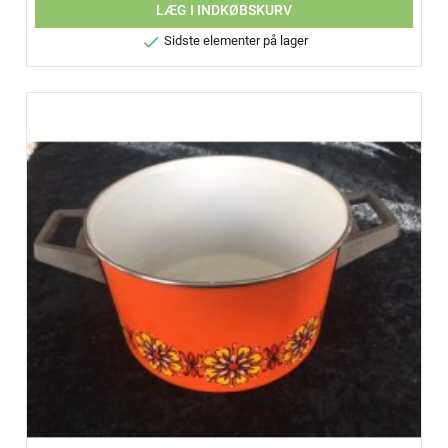
LÆG I INDKØBSKURV

Sidste elementer på lager