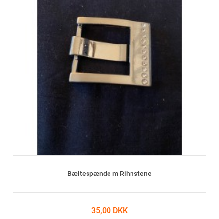
Bæltespænde m Rihnstene
35,00 DKK