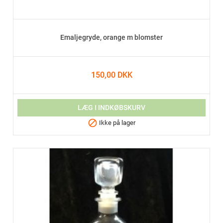
Emaljegryde, orange m blomster
150,00 DKK
LÆG I INDKØBSKURV

Ikke på lager