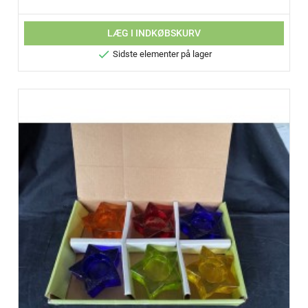
LÆG I INDKØBSKURV

Sidste elementer på lager