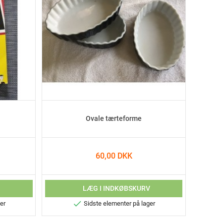
Ovale tærteforme
60,00 DKK
V
LÆG I INDKØBSKURV

er
Sidste elementer på lager