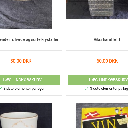
nde m. hvide og sorte krystaller
Glas karaffel 1
50,00 DKK
60,00 DKK
LÆG I INDKØBSKURV
LÆG I INDKØBSKUR


Sidste elementer på lager
Sidste elementer på lag