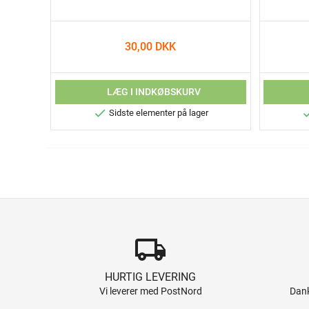
30,00 DKK
LÆG I INDKØBSKURV

Sidste elementer på lager
local_shipping
HURTIG LEVERING
Vi leverer med PostNord
Dank