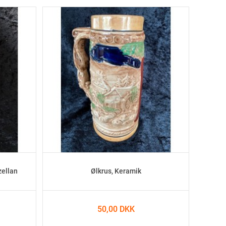
zellan
Ølkrus, Keramik
50,00 DKK