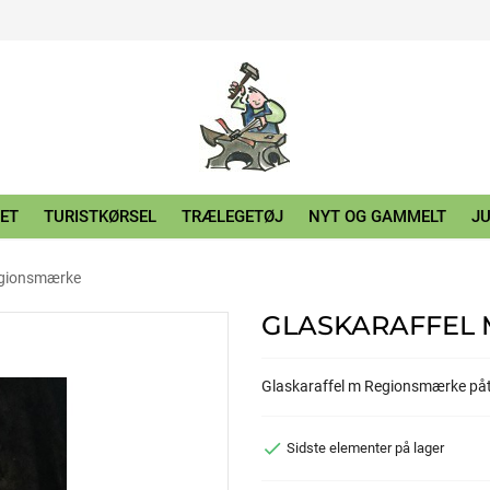
ET
TURISTKØRSEL
TRÆLEGETØJ
NYT OG GAMMELT
JU
egionsmærke
GLASKARAFFEL
Glaskaraffel m Regionsmærke påt

Sidste elementer på lager