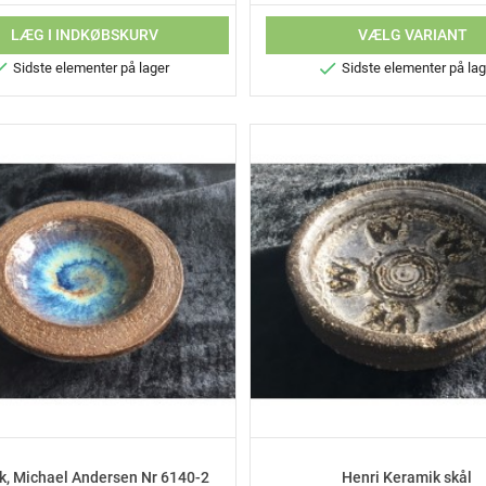
LÆG I INDKØBSKURV
VÆLG VARIANT


Sidste elementer på lager
Sidste elementer på lag
k, Michael Andersen Nr 6140-2
Henri Keramik skål