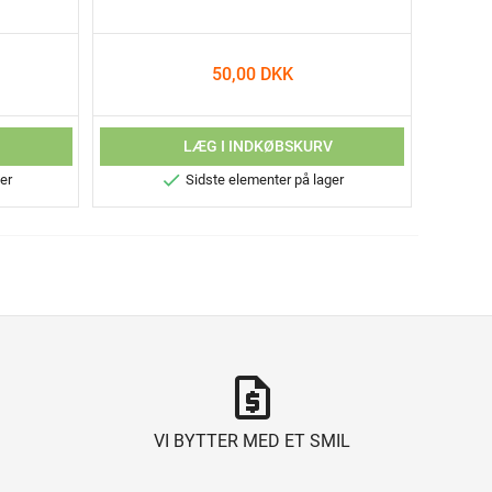
50,00 DKK
V
LÆG I INDKØBSKURV

er
Sidste elementer på lager
request_quote
VI BYTTER MED ET SMIL