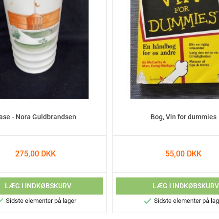
ase - Nora Guldbrandsen
Bog, Vin for dummies
275,00 DKK
55,00 DKK
LÆG I INDKØBSKURV
LÆG I INDKØBSKUR


Sidste elementer på lager
Sidste elementer på lag