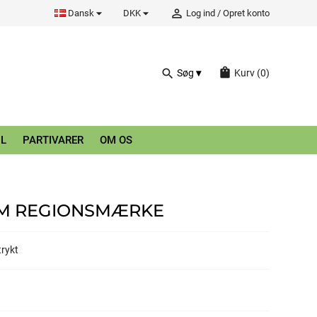


person_outline
Dansk
DKK
Log ind
/
Opret konto
shopping_bag
search
Søg
Kurv
(0)
L
PARTIVARER
OM OS
 M REGIONSMÆRKE
rykt