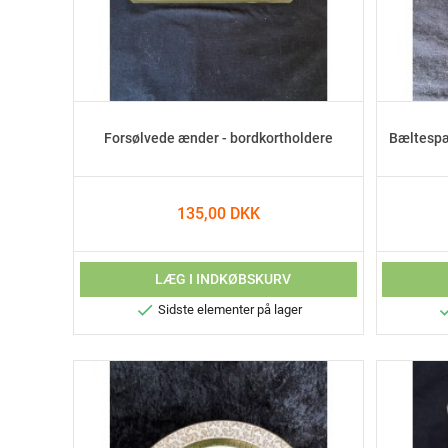
Forsølvede ænder - bordkortholdere
Bæltespæ
135,00 DKK
LÆG I INDKØBSKURV

Sidste elementer på lager