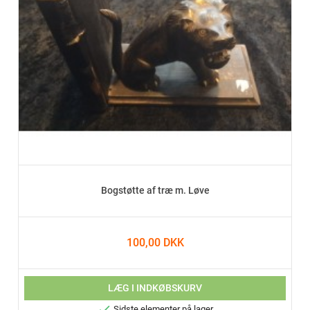
Bogstøtte af træ m. Løve
100,00 DKK
LÆG I INDKØBSKURV

Sidste elementer på lager