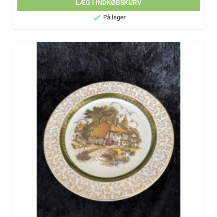
LÆG I INDKØBSKURV

På lager