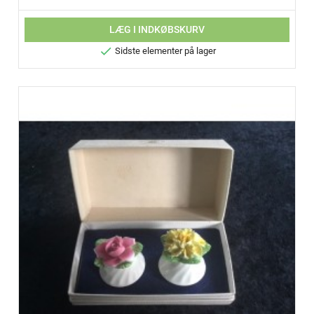
LÆG I INDKØBSKURV

Sidste elementer på lager