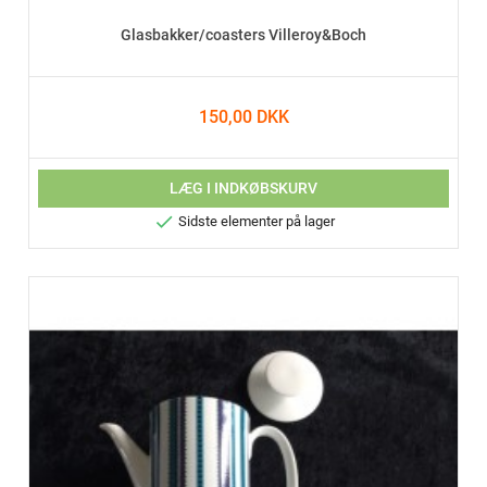
Glasbakker/coasters Villeroy&Boch
150,00 DKK
LÆG I INDKØBSKURV

Sidste elementer på lager