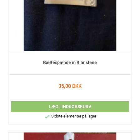
Bæltespænde m Rihnstene
35,00 DKK
LÆG I INDKØBSKURV

Sidste elementer på lager