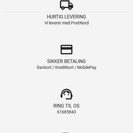
local_shipping
HURTIG LEVERING
Vi leverer med PostNord
credit_card
SIKKER BETALING
Dankort / Kreditkort / MobilePay
support_agent
RING TIL OS
61685843