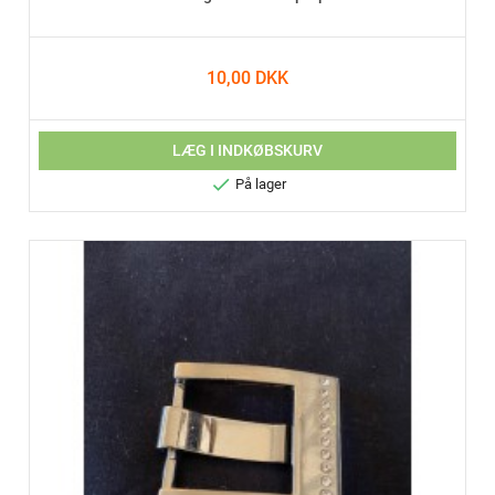
10,00 DKK
LÆG I INDKØBSKURV

På lager