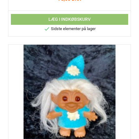
LÆG I INDKØBSKURV

Sidste elementer på lager