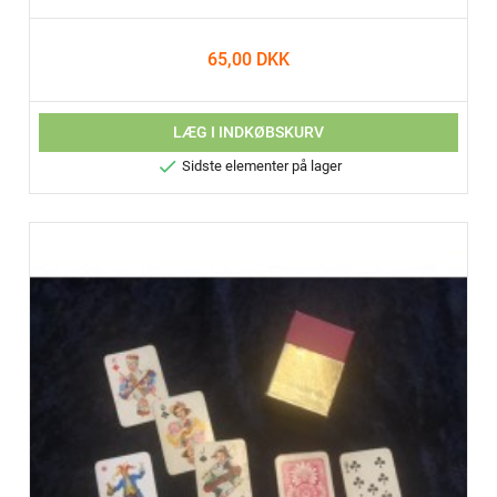
65,00 DKK
LÆG I INDKØBSKURV

Sidste elementer på lager