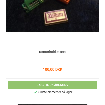
Kontorhold et sæt
100,00 DKK
LÆG I INDKØBSKURV

Sidste elementer på lager