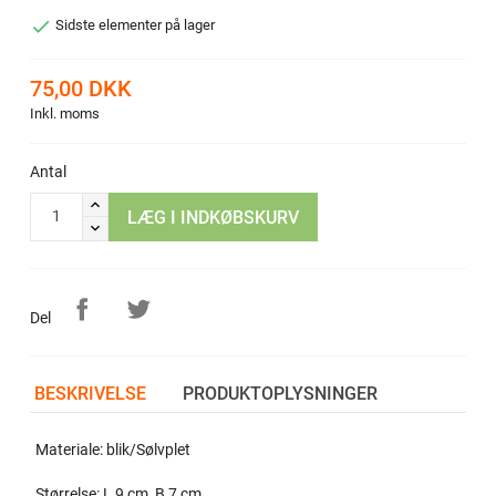

Sidste elementer på lager
75,00 DKK
Inkl. moms
Antal
LÆG I INDKØBSKURV
Del
BESKRIVELSE
PRODUKTOPLYSNINGER
Materiale: blik/Sølvplet
Størrelse: L 9 cm, B 7 cm.