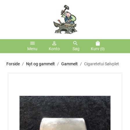
menu
person_outline
search
shopping_bag
Menu
Konto
Søg
Kurv
(0)
Forside
Nyt og gammelt
Gammelt
Cigaretetui Sølvplet