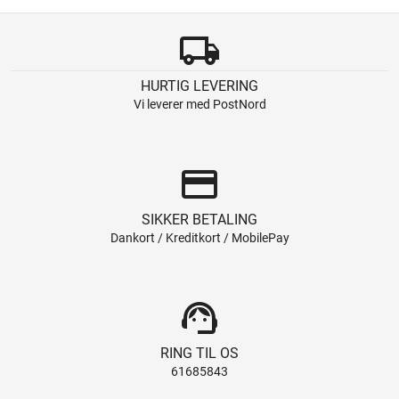
local_shipping
HURTIG LEVERING
Vi leverer med PostNord
credit_card
SIKKER BETALING
Dankort / Kreditkort / MobilePay
support_agent
RING TIL OS
61685843