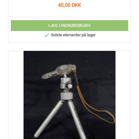
40,00 DKK
LÆG I INDKØBSKURV

Sidste elementer på lager