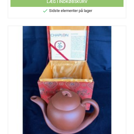
LÆG I INDKØBSKURV

Sidste elementer på lager