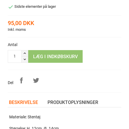

Sidste elementer på lager
95,00 DKK
Inkl. moms
Antal
LÆG I INDKØBSKURV
Del
BESKRIVELSE
PRODUKTOPLYSNINGER
Materiale: Stentøj
Størrelse: H. 12cm. Ø. 14cm.