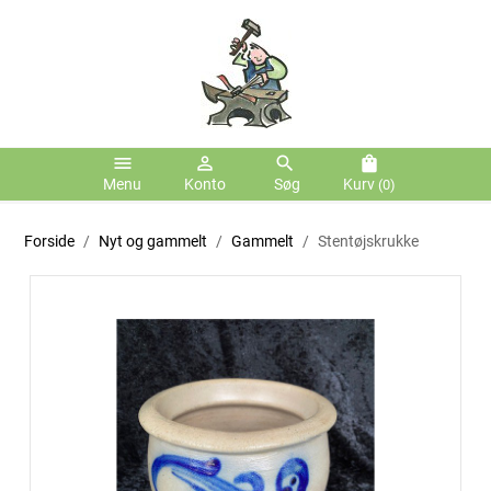
menu
person_outline
search
shopping_bag
Menu
Konto
Søg
Kurv
(0)
Forside
Nyt og gammelt
Gammelt
Stentøjskrukke