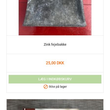
Zink fejebakke
25,00 DKK
LÆG I INDKØBSKURV

Ikke på lager