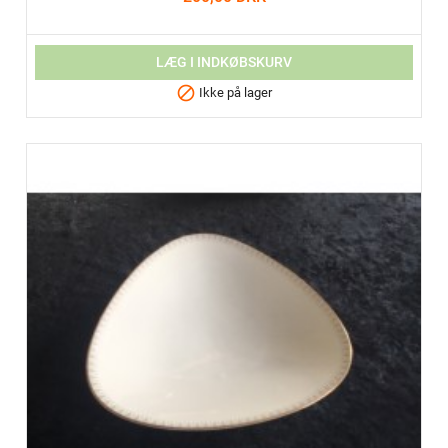
LÆG I INDKØBSKURV

Ikke på lager