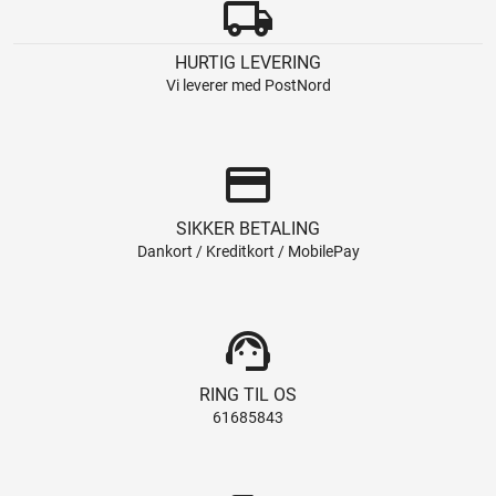
local_shipping
HURTIG LEVERING
Vi leverer med PostNord
credit_card
SIKKER BETALING
Dankort / Kreditkort / MobilePay
support_agent
RING TIL OS
61685843