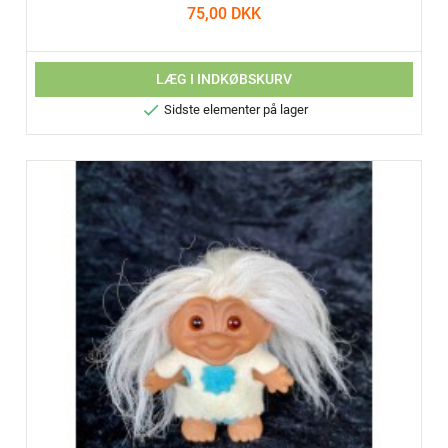
75,00 DKK
LÆG I INDKØBSKURV

Sidste elementer på lager