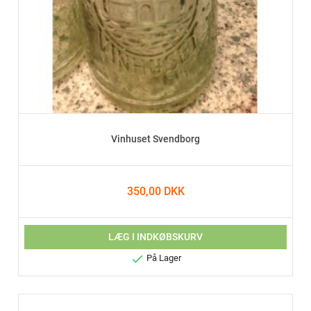
Vinhuset Svendborg
350,00 DKK
LÆG I INDKØBSKURV

På Lager