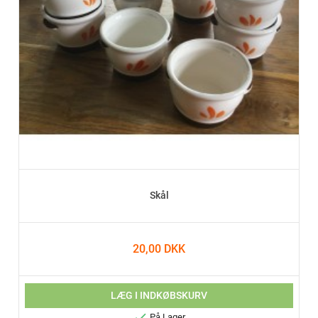
Skål
20,00 DKK
LÆG I INDKØBSKURV

På Lager