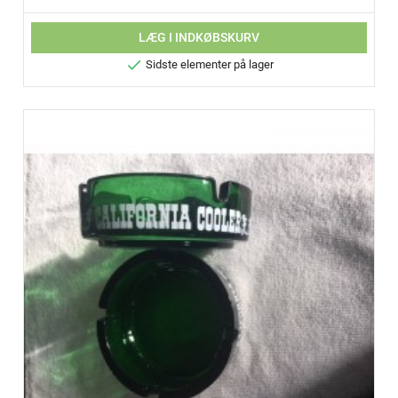
LÆG I INDKØBSKURV

Sidste elementer på lager