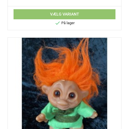
VÆLG VARIANT

På lager