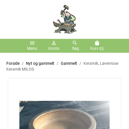
menu
person_outline
search
shopping_bag
Menu
Konto
Søg
Kurv
(0)
Forside
Nyt og gammelt
Gammelt
Keramik, Løvemose
Keramik MILOS