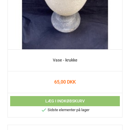
Vase - krukke
65,00 DKK
LÆG I INDKØBSKURV

Sidste elementer på lager