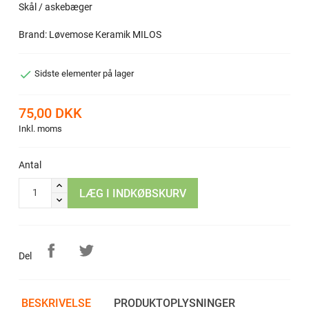
Skål / askebæger
Brand: Løvemose Keramik MILOS

Sidste elementer på lager
75,00 DKK
Inkl. moms
Antal
LÆG I INDKØBSKURV
Del
BESKRIVELSE
PRODUKTOPLYSNINGER