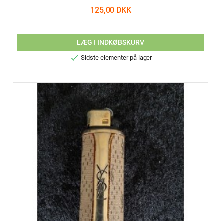
125,00 DKK
LÆG I INDKØBSKURV

Sidste elementer på lager