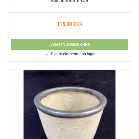
Sødt lille kaffe-sæt
115,00 DKK
LÆG I INDKØBSKURV

Sidste elementer på lager