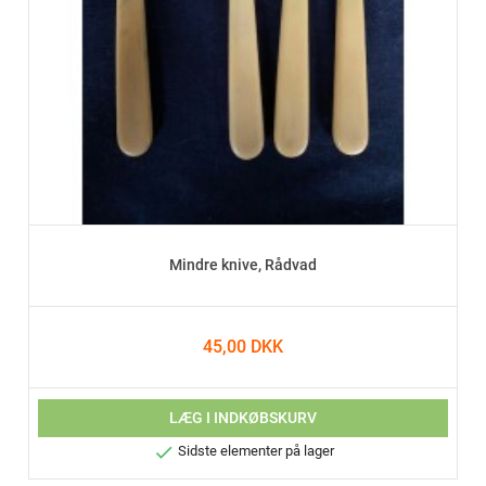
Mindre knive, Rådvad
45,00 DKK
LÆG I INDKØBSKURV

Sidste elementer på lager