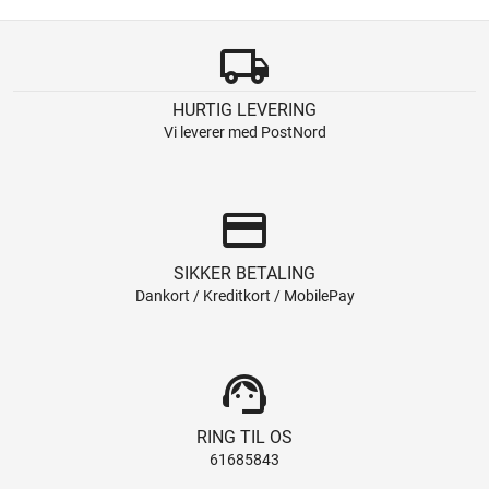
local_shipping
HURTIG LEVERING
Vi leverer med PostNord
credit_card
SIKKER BETALING
Dankort / Kreditkort / MobilePay
support_agent
RING TIL OS
61685843