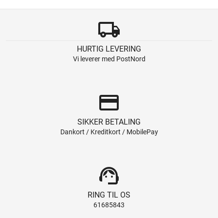
local_shipping
HURTIG LEVERING
Vi leverer med PostNord
credit_card
SIKKER BETALING
Dankort / Kreditkort / MobilePay
support_agent
RING TIL OS
61685843