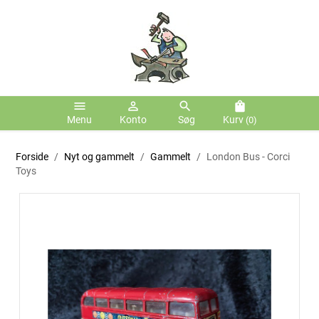
menu
person_outline
search
shopping_bag
Menu
Konto
Søg
Kurv
(0)
Forside
Nyt og gammelt
Gammelt
London Bus - Corci
Toys