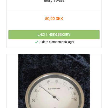
Rød glasvase
50,00 DKK
LÆG I INDKØBSKURV

Sidste elementer på lager