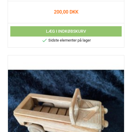
200,00 DKK
LÆG I INDKØBSKURV

Sidste elementer på lager