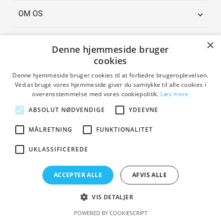
OM OS

INFORMATION

×
Denne hjemmeside bruger
cookies
FØLG OS

Denne hjemmeside bruger cookies til at forbedre brugeroplevelsen.
Ved at bruge vores hjemmeside giver du samtykke til alle cookies i
overensstemmelse med vores cookiepolitik.
Læs mere
KUNDERNE SIGER
ABSOLUT NØDVENDIGE
YDEEVNE
MÅLRETNING
FUNKTIONALITET
UKLASSIFICEREDE
ACCEPTER ALLE
AFVIS ALLE
BETALINGSMULIGHEDER
VIS DETALJER
POWERED BY COOKIESCRIPT