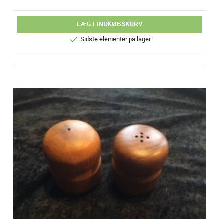
LÆG I INDKØBSKURV

Sidste elementer på lager