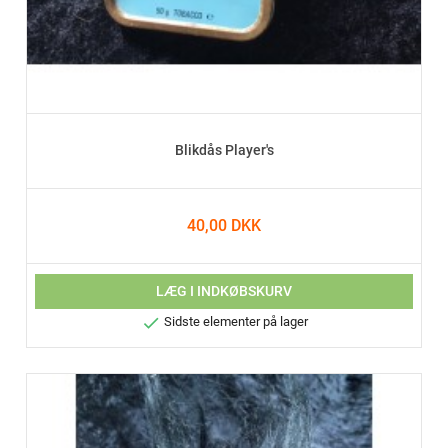
Blikdås Player's
40,00 DKK
LÆG I INDKØBSKURV

Sidste elementer på lager