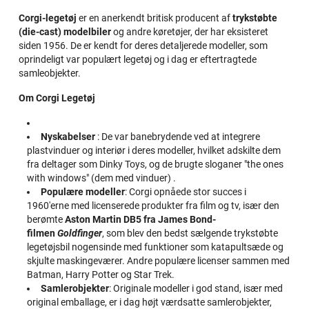
Corgi-legetøj
er en anerkendt britisk producent af
trykstøbte
(die-cast) modelbiler
og andre køretøjer, der har eksisteret
siden 1956. De er kendt for deres detaljerede modeller, som
oprindeligt var populært legetøj og i dag er eftertragtede
samleobjekter.
Om Corgi Legetøj
Nyskabelser
: De var banebrydende ved at integrere
plastvinduer og interiør i deres modeller, hvilket adskilte dem
fra deltager som Dinky Toys, og de brugte sloganer "the ones
with windows" (dem med vinduer) .
Populære modeller
: Corgi opnåede stor succes i
1960'erne med licenserede produkter fra film og tv, især den
berømte
Aston Martin DB5 fra James Bond-
filmen
Goldfinger
, som blev den bedst sælgende trykstøbte
legetøjsbil nogensinde med funktioner som katapultsæde og
skjulte maskingeværer. Andre populære licenser sammen med
Batman, Harry Potter og Star Trek.
Samlerobjekter
: Originale modeller i god stand, især med
original emballage, er i dag højt værdsatte samlerobjekter,