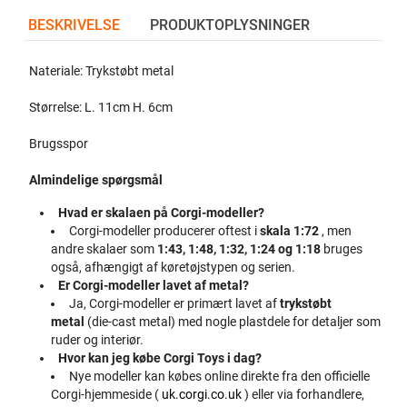
BESKRIVELSE
PRODUKTOPLYSNINGER
Nateriale: Trykstøbt metal
Størrelse: L. 11cm H. 6cm
Brugsspor
Almindelige spørgsmål
Hvad er skalaen på Corgi-modeller?
Corgi-modeller producerer oftest i
skala 1:72
, men
andre skalaer som
1:43, 1:48, 1:32, 1:24 og 1:18
bruges
også, afhængigt af køretøjstypen og serien.
Er Corgi-modeller lavet af metal?
Ja, Corgi-modeller er primært lavet af
trykstøbt
metal
(die-cast metal) med nogle plastdele for detaljer som
ruder og interiør.
Hvor kan jeg købe Corgi Toys i dag?
Nye modeller kan købes online direkte fra den officielle
Corgi-hjemmeside (
uk.corgi.co.uk
) eller via forhandlere,