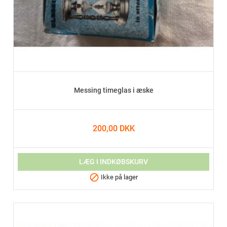
Messing timeglas i æske
200,00 DKK
LÆG I INDKØBSKURV

Ikke på lager