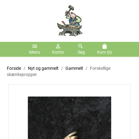
menu
person_outline
search
shopping_bag
Menu
Konto
Søg
Kurv
(0)
Forside
Nyt og gammelt
Gammelt
Forskellige
skænkepropper