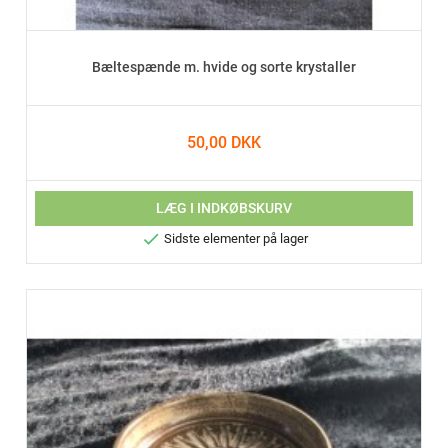
Bæltespænde m. hvide og sorte krystaller
50,00 DKK
LÆG I INDKØBSKURV

Sidste elementer på lager