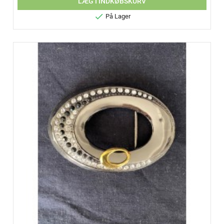
LÆG I INDKØBSKURV

På Lager