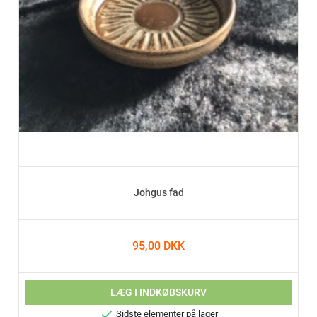
Johgus fad
95,00 DKK
LÆG I INDKØBSKURV

Sidste elementer på lager