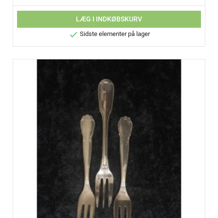
LÆG I INDKØBSKURV

Sidste elementer på lager