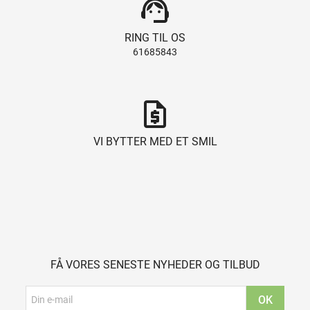
support_agent
RING TIL OS
61685843
request_quote
VI BYTTER MED ET SMIL
FÅ VORES SENESTE NYHEDER OG TILBUD