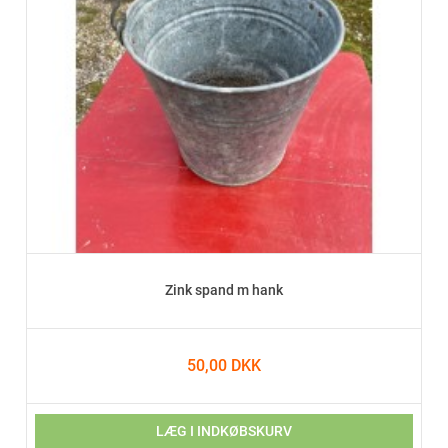
Zink spand m hank
50,00 DKK
LÆG I INDKØBSKURV