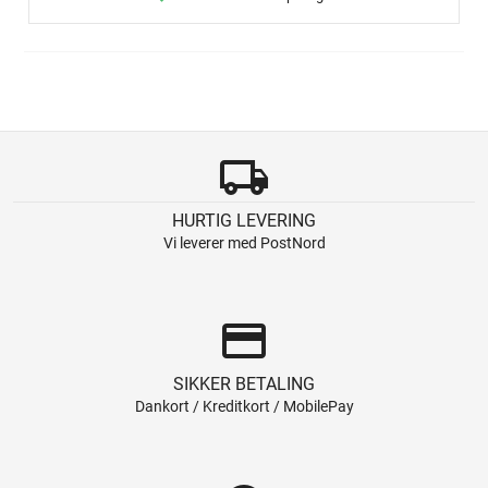
local_shipping
HURTIG LEVERING
Vi leverer med PostNord
credit_card
SIKKER BETALING
Dankort / Kreditkort / MobilePay