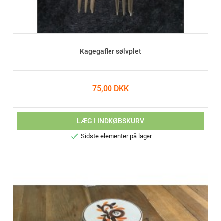
Kagegafler sølvplet
75,00 DKK
LÆG I INDKØBSKURV

Sidste elementer på lager