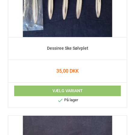
Dessiree Ske Sølvplet
35,00 DKK
VÆLG VARIANT

På lager