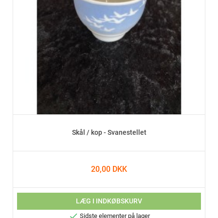
Skål / kop - Svanestellet
20,00 DKK
LÆG I INDKØBSKURV

Sidste elementer på lager