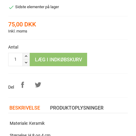

Sidste elementer på lager
75,00 DKK
Inkl. moms
Antal
LÆG I INDKØBSKURV
Del
BESKRIVELSE
PRODUKTOPLYSNINGER
Materiale: Keramik
Størrelse: H 8 og 4 cm