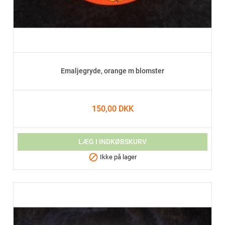
Emaljegryde, orange m blomster
150,00 DKK
LÆG I INDKØBSKURV

Ikke på lager