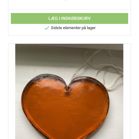
LÆG I INDKØBSKURV

Sidste elementer på lager