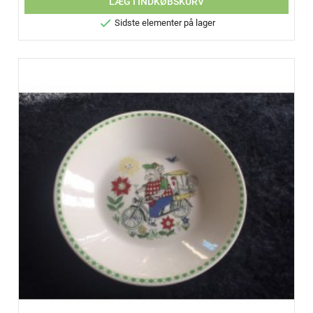
LÆG I INDKØBSKURV

Sidste elementer på lager