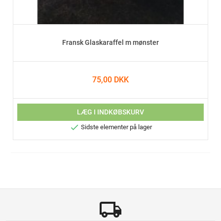
Fransk Glaskaraffel m mønster
75,00 DKK
LÆG I INDKØBSKURV

Sidste elementer på lager
local_shipping