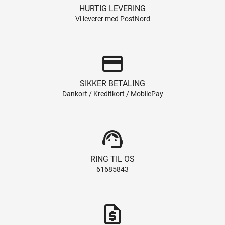
HURTIG LEVERING
Vi leverer med PostNord
credit_card
SIKKER BETALING
Dankort / Kreditkort / MobilePay
support_agent
RING TIL OS
61685843
request_quote