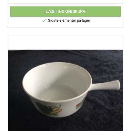
LÆG I INDKØBSKURV

Sidste elementer på lager