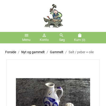
menu
person_outline
search
shopping_bag
Menu
Konto
Søg
Kurv
(0)
Forside
Nyt og gammelt
Gammelt
Salt / peber + olie