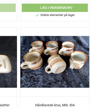
V
LÆG I INDKØBSKURV

Sidste elementer på lager
ietter
Håndlavede krus, Mrk. IDA