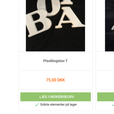
Plastbogstav T
75,00 DKK
LÆG I INDKØBSKURV

Sidste elementer på lager