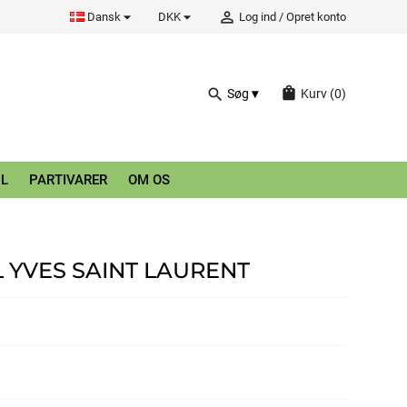


person_outline
Dansk
DKK
Log ind
/
Opret konto
shopping_bag
search
Søg
Kurv
(0)
L
PARTIVARER
OM OS
L YVES SAINT LAURENT