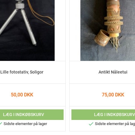
Lille fotostativ, Soligor
Antikt Nåleetui
50,00 DKK
75,00 DKK
LÆG I INDKØBSKURV
LÆG I INDKØBSKUR


Sidste elementer på lager
Sidste elementer på lag