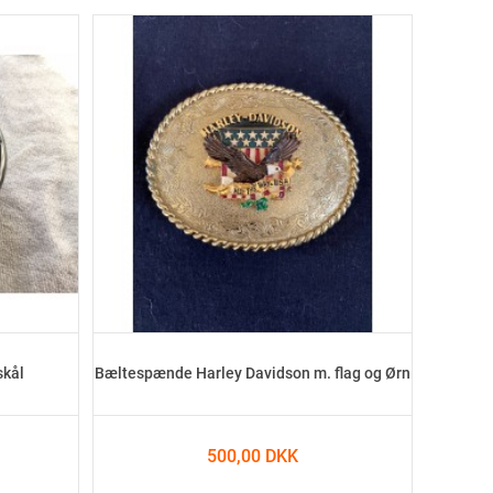
skål
Bæltespænde Harley Davidson m. flag og Ørn
500,00 DKK