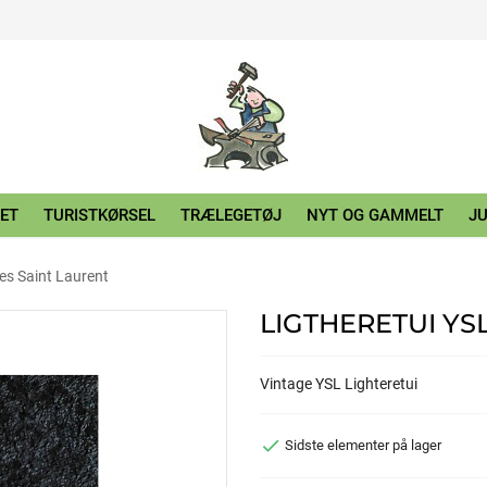
ET
TURISTKØRSEL
TRÆLEGETØJ
NYT OG GAMMELT
JU
es Saint Laurent
LIGTHERETUI YS
Vintage YSL Lighteretui

Sidste elementer på lager