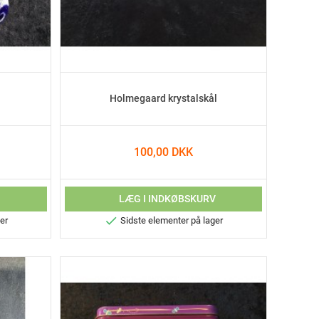
Holmegaard krystalskål
100,00 DKK
V
LÆG I INDKØBSKURV

er
Sidste elementer på lager