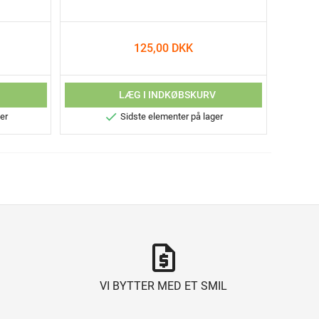
125,00 DKK
V
LÆG I INDKØBSKURV

er
Sidste elementer på lager
request_quote
VI BYTTER MED ET SMIL