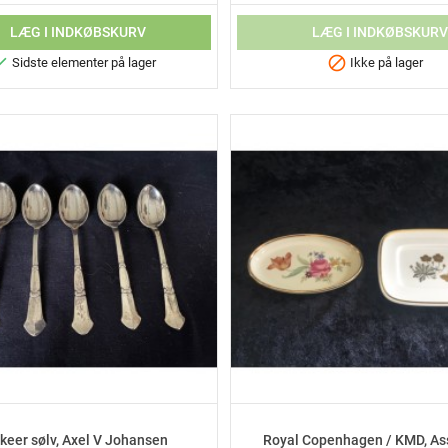
LÆG I INDKØBSKURV
LÆG I INDKØBSKUR


Sidste elementer på lager
Ikke på lager
keer sølv, Axel V Johansen
Royal Copenhagen / KMD, Ass