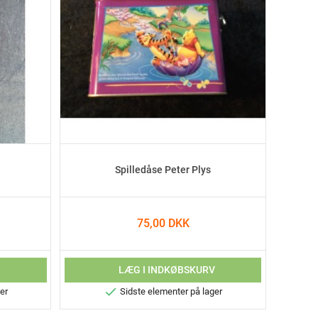
Spilledåse Peter Plys
75,00 DKK
V
LÆG I INDKØBSKURV

er
Sidste elementer på lager