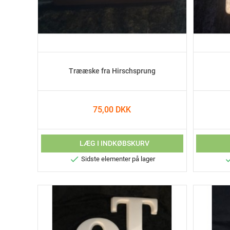
Trææske fra Hirschsprung
75,00 DKK
LÆG I INDKØBSKURV

Sidste elementer på lager