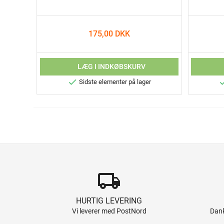
175,00 DKK
LÆG I INDKØBSKURV

Sidste elementer på lager
local_shipping
HURTIG LEVERING
Vi leverer med PostNord
Dank