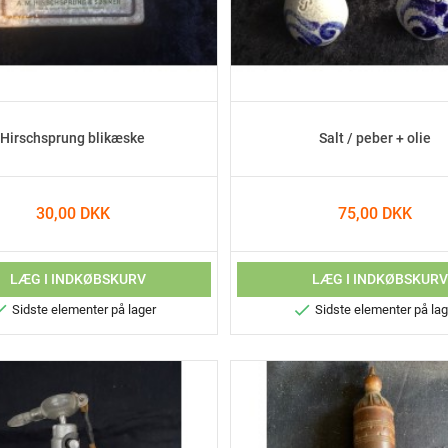
Hirschsprung blikæske
Salt / peber + olie
30,00 DKK
75,00 DKK
LÆG I INDKØBSKURV
LÆG I INDKØBSKUR


Sidste elementer på lager
Sidste elementer på lag