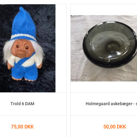
Trold 6 DAM
Holmegaard askebæger - 
75,00 DKK
50,00 DKK