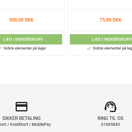
500,00 DKK
75,00 DKK
LÆG I INDKØBSKURV
LÆG I INDKØBSKUR


Sidste elementer på lager
Sidste elementer på lag
credit_card
support_agent
SIKKER BETALING
RING TIL OS
ort / Kreditkort / MobilePay
61685843