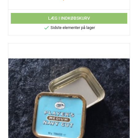
LÆG I INDKØBSKURV

Sidste elementer på lager