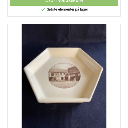
LÆG I INDKØBSKURV

Sidste elementer på lager