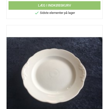
LÆG I INDKØBSKURV

Sidste elementer på lager