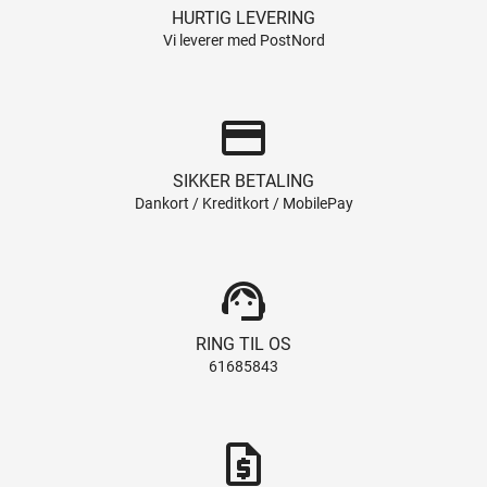
HURTIG LEVERING
Vi leverer med PostNord
credit_card
SIKKER BETALING
Dankort / Kreditkort / MobilePay
support_agent
RING TIL OS
61685843
request_quote