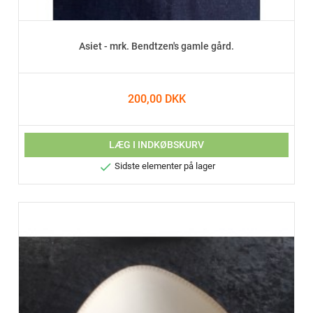
Asiet - mrk. Bendtzen's gamle gård.
200,00 DKK
LÆG I INDKØBSKURV

Sidste elementer på lager