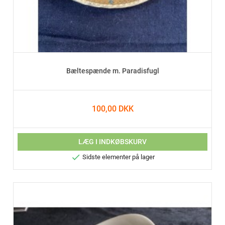
Bæltespænde m. Paradisfugl
100,00 DKK
LÆG I INDKØBSKURV

Sidste elementer på lager