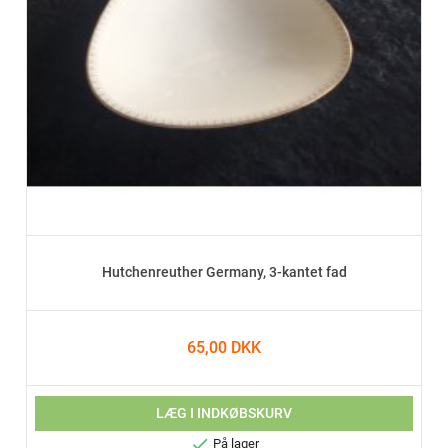
Hutchenreuther Germany, 3-kantet fad
65,00 DKK
LÆG I INDKØBSKURV

På lager