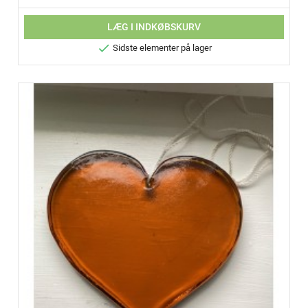
LÆG I INDKØBSKURV

Sidste elementer på lager