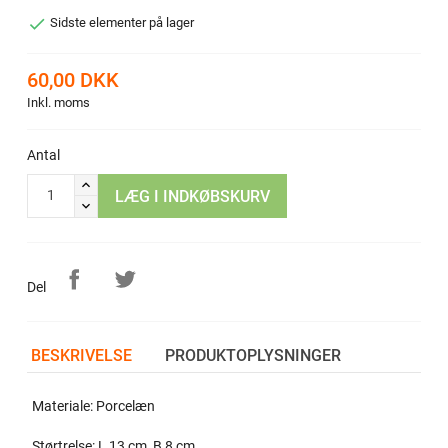

Sidste elementer på lager
60,00 DKK
Inkl. moms
Antal
LÆG I INDKØBSKURV
Del
BESKRIVELSE
PRODUKTOPLYSNINGER
Materiale: Porcelæn
Størtrelse: L 13 cm, B 8 cm