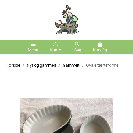
menu
person_outline
search
shopping_bag
Menu
Konto
Søg
Kurv
(0)
Forside
Nyt og gammelt
Gammelt
Ovale tærteforme