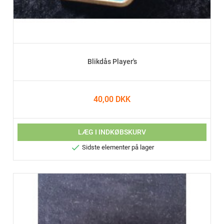
Blikdås Player's
40,00 DKK
LÆG I INDKØBSKURV

Sidste elementer på lager