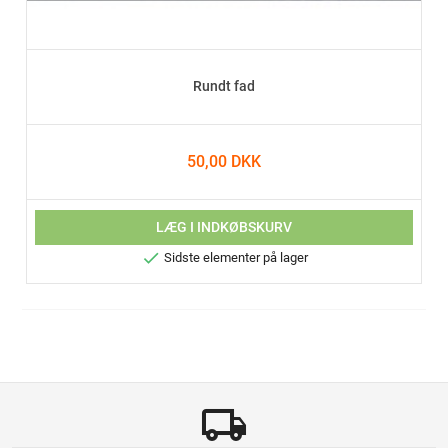
Rundt fad
50,00 DKK
LÆG I INDKØBSKURV

Sidste elementer på lager
local_shipping