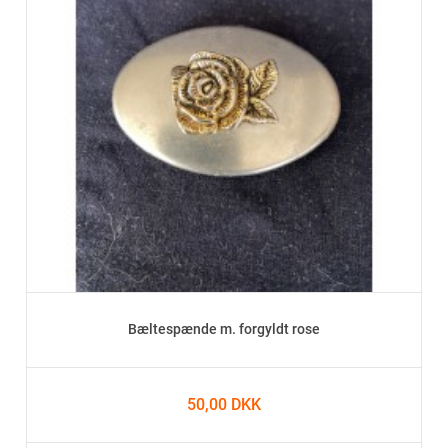
Bæltespænde m. forgyldt rose
50,00 DKK