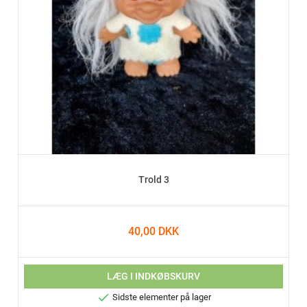
Trold 3
40,00 DKK
LÆG I INDKØBSKURV

Sidste elementer på lager