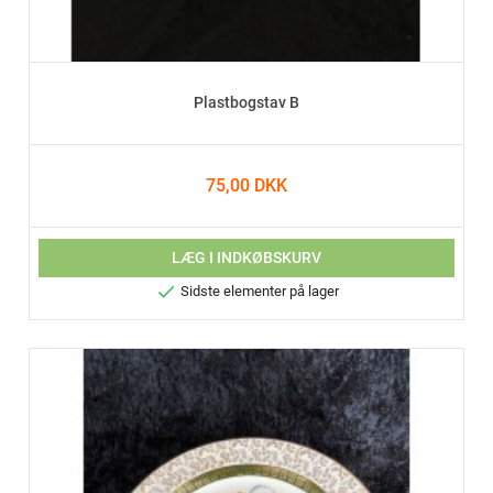
Plastbogstav B
75,00 DKK
LÆG I INDKØBSKURV

Sidste elementer på lager