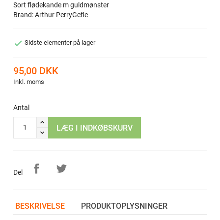
Sort flødekande m guldmønster
Brand: Arthur PerryGefle

Sidste elementer på lager
95,00 DKK
Inkl. moms
Antal
LÆG I INDKØBSKURV
Del
BESKRIVELSE
PRODUKTOPLYSNINGER