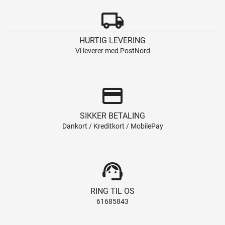
local_shipping
HURTIG LEVERING
Vi leverer med PostNord
credit_card
SIKKER BETALING
Dankort / Kreditkort / MobilePay
support_agent
RING TIL OS
61685843