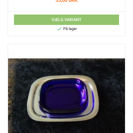
35,00 DKK
VÆLG VARIANT

På lager