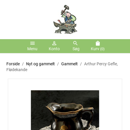
menu
person_outline
search
shopping_bag
Menu
Konto
Søg
Kurv
(0)
Forside
Nyt og gammelt
Gammelt
Arthur Percy Gefle,
Flødekande