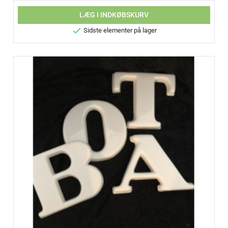
LÆG I INDKØBSKURV

Sidste elementer på lager