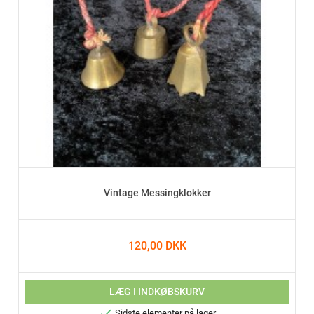
Vintage Messingklokker
120,00 DKK
LÆG I INDKØBSKURV

Sidste elementer på lager