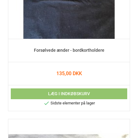
Forsølvede ænder - bordkortholdere
135,00 DKK
LÆG I INDKØBSKURV

Sidste elementer på lager