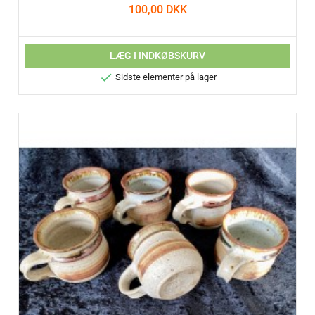
100,00 DKK
LÆG I INDKØBSKURV

Sidste elementer på lager