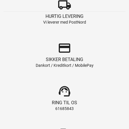
local_shipping
HURTIG LEVERING
Vi leverer med PostNord
credit_card
SIKKER BETALING
Dankort / Kreditkort / MobilePay
support_agent
RING TIL OS
61685843