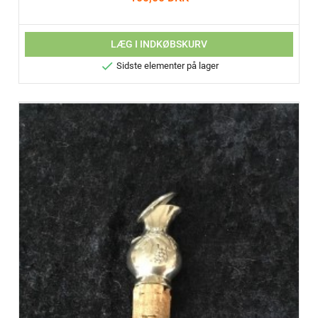
LÆG I INDKØBSKURV

Sidste elementer på lager