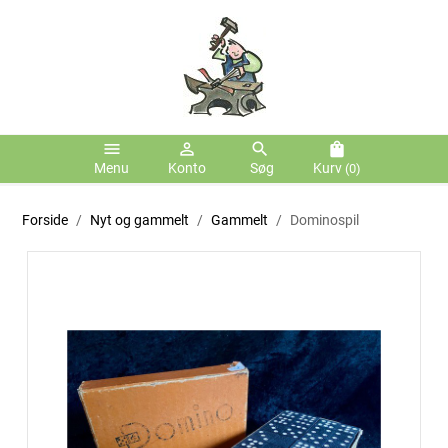
menu
person_outline
search
shopping_bag
Menu
Konto
Søg
Kurv
(0)
Forside
Nyt og gammelt
Gammelt
Dominospil