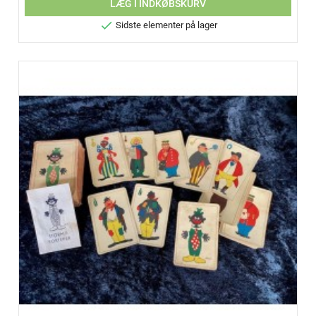
LÆG I INDKØBSKURV

Sidste elementer på lager