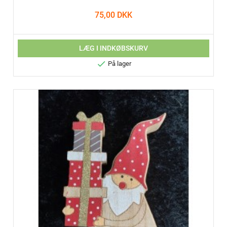
75,00 DKK
LÆG I INDKØBSKURV

På lager