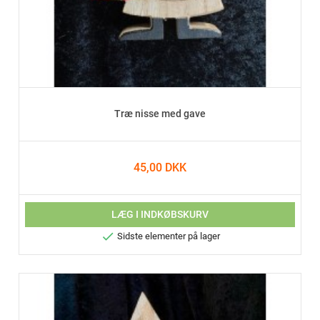
Træ nisse med gave
45,00 DKK
LÆG I INDKØBSKURV

Sidste elementer på lager