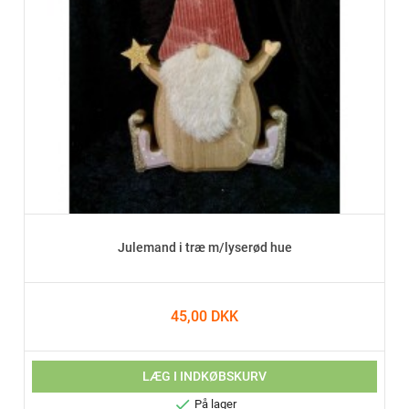
Julemand i træ m/lyserød hue
45,00 DKK
LÆG I INDKØBSKURV

På lager