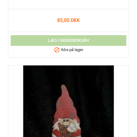
85,00 DKK
LÆG I INDKØBSKURV

Ikke på lager