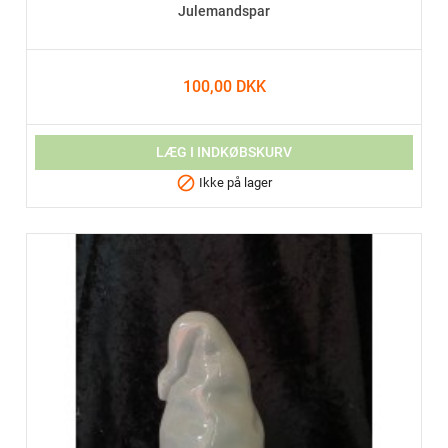
Julemandspar
100,00 DKK
LÆG I INDKØBSKURV

Ikke på lager