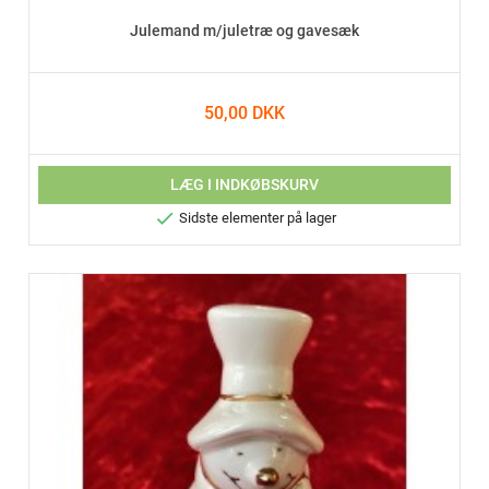
Julemand m/juletræ og gavesæk
50,00 DKK
LÆG I INDKØBSKURV

Sidste elementer på lager