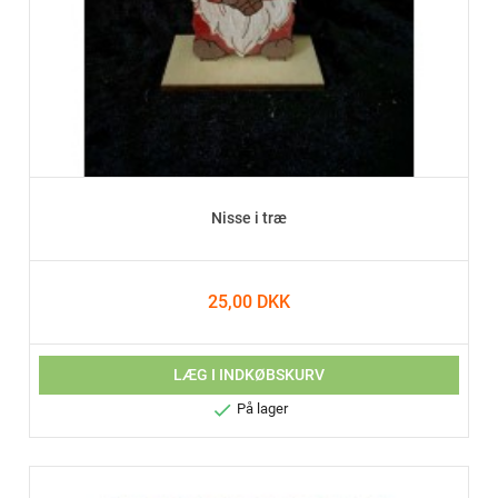
Nisse i træ
25,00 DKK
LÆG I INDKØBSKURV

På lager