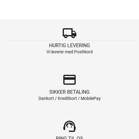
local_shipping
HURTIG LEVERING
Vi leverer med PostNord
credit_card
SIKKER BETALING
Dankort / Kreditkort / MobilePay
support_agent
RING TIL OS