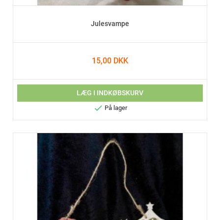
Julesvampe
15,00 DKK
LÆG I INDKØBSKURV

På lager