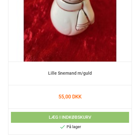
Lille Snemand m/guld
55,00 DKK
LÆG I INDKØBSKURV

På lager