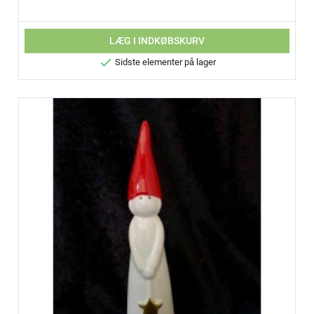
LÆG I INDKØBSKURV

Sidste elementer på lager