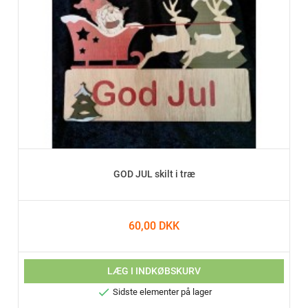
GOD JUL skilt i træ
60,00 DKK
LÆG I INDKØBSKURV

Sidste elementer på lager