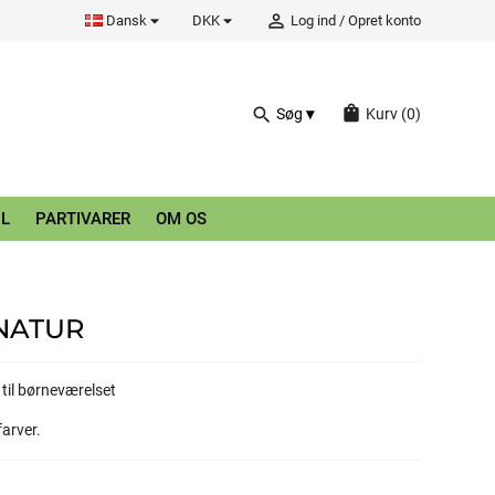


person_outline
Dansk
DKK
Log ind
/
Opret konto
shopping_bag
search
Søg
Kurv
(0)
L
PARTIVARER
OM OS
NATUR
 til børneværelset
farver.