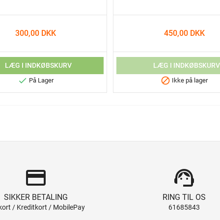
300,00 DKK
450,00 DKK
LÆG I INDKØBSKURV
LÆG I INDKØBSKUR


På Lager
Ikke på lager
credit_card
support_agent
SIKKER BETALING
RING TIL OS
ort / Kreditkort / MobilePay
61685843