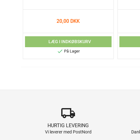
20,00 DKK
LÆG I INDKØBSKURV

På Lager
local_shipping
HURTIG LEVERING
Vi leverer med PostNord
Dank