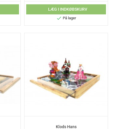
V
LÆG I INDKØBSKURV

På lager
Klods Hans