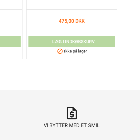
475,00 DKK
V
LÆG I INDKØBSKURV

Ikke på lager
request_quote
VI BYTTER MED ET SMIL