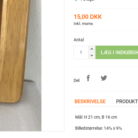
15,00 DKK
Inkl. moms
Antal
LÆG I INDKØBS
Del
BESKRIVELSE
PRODUKT
Mål: H 21 cm, B 16 cm
Billedstørrelse: 14½ x 9½