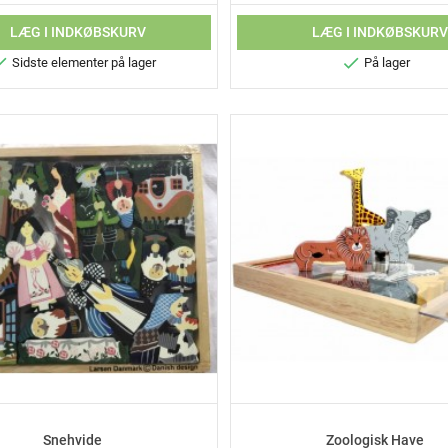
LÆG I INDKØBSKURV
LÆG I INDKØBSKUR


Sidste elementer på lager
På lager
Snehvide
Zoologisk Have