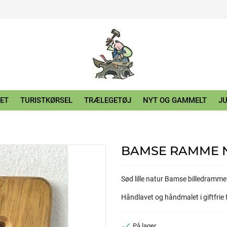
ET
TURISTKØRSEL
TRÆLEGETØJ
NYT OG GAMMELT
JU
BAMSE RAMME 
Sød lille natur Bamse billedramme
Håndlavet og håndmalet i giftfrie 

På lager