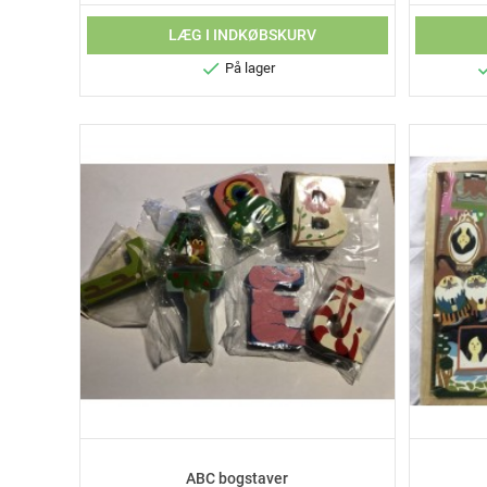
LÆG I INDKØBSKURV

På lager
ABC bogstaver