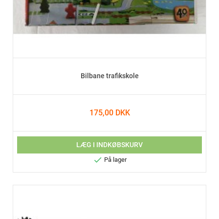
Bilbane trafikskole
175,00 DKK
LÆG I INDKØBSKURV

På lager