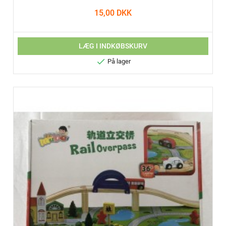
15,00 DKK
LÆG I INDKØBSKURV

På lager