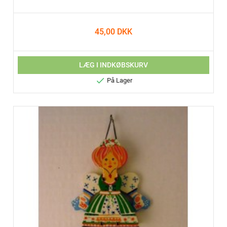
45,00 DKK
LÆG I INDKØBSKURV

På Lager