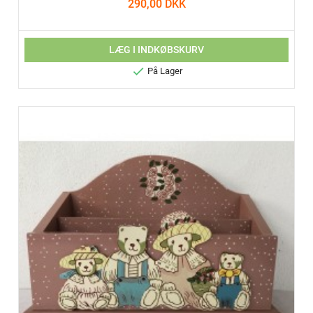
290,00 DKK
LÆG I INDKØBSKURV

På Lager