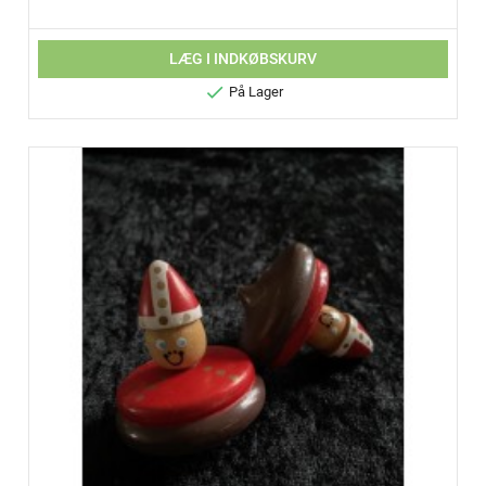
LÆG I INDKØBSKURV

På Lager