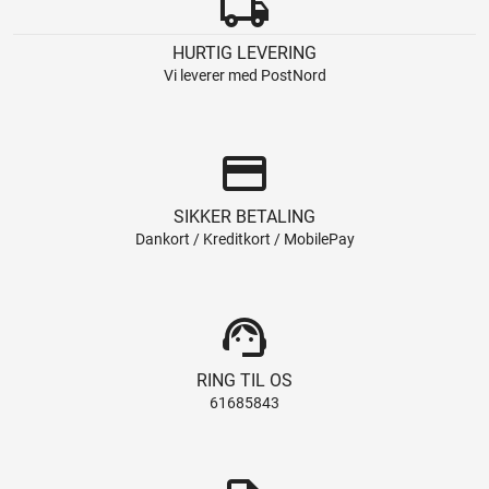
local_shipping
HURTIG LEVERING
Vi leverer med PostNord
credit_card
SIKKER BETALING
Dankort / Kreditkort / MobilePay
support_agent
RING TIL OS
61685843