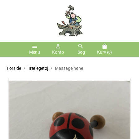
menu
person_outline
search
shopping_bag
Menu
Konto
Søg
Kurv
(0)
Forside
Trælegetøj
Massage høne