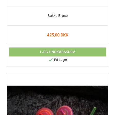
Bukke Bruse
425,00 DKK
LÆG I INDKØBSKURV

På Lager