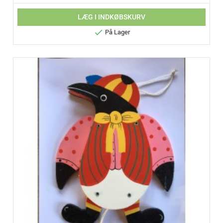
LÆG I INDKØBSKURV

På Lager