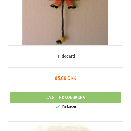
Hildegard
65,00 DKK
LÆG I INDKØBSKURV

På Lager