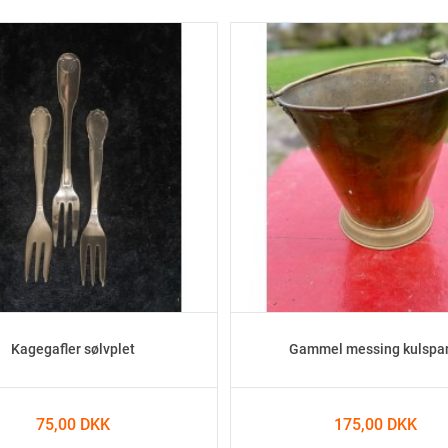
Kagegafler sølvplet
Gammel messing kulspa
75,00 DKK
175,00 DKK