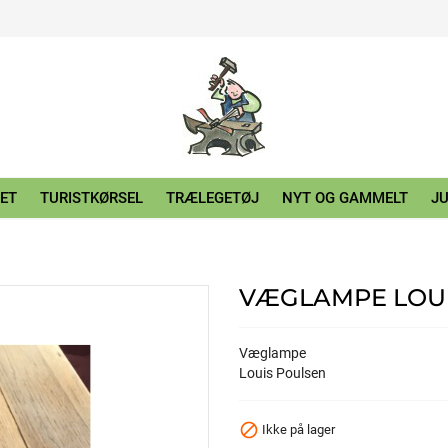
ET
TURISTKØRSEL
TRÆLEGETØJ
NYT OG GAMMELT
JU
VÆGLAMPE LOU
Væglampe
Louis Poulsen

Ikke på lager