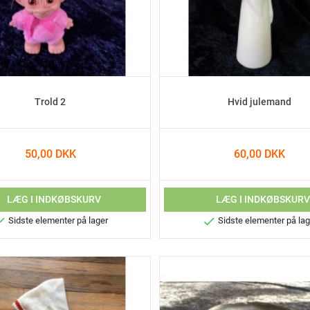
Trold 2
Hvid julemand
50,00 DKK
60,00 DKK
LÆG I INDKØBSKURV
LÆG I INDKØBSKUR


Sidste elementer på lager
Sidste elementer på lag