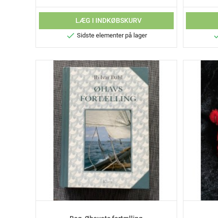
LÆG I INDKØBSKURV

Sidste elementer på lager