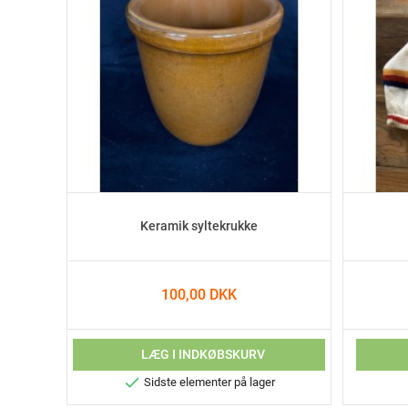
Keramik syltekrukke
100,00 DKK
LÆG I INDKØBSKURV

Sidste elementer på lager