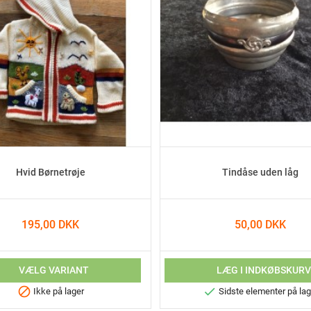
Hvid Børnetrøje
Tindåse uden låg
195,00 DKK
50,00 DKK
VÆLG VARIANT
LÆG I INDKØBSKUR


Ikke på lager
Sidste elementer på lag