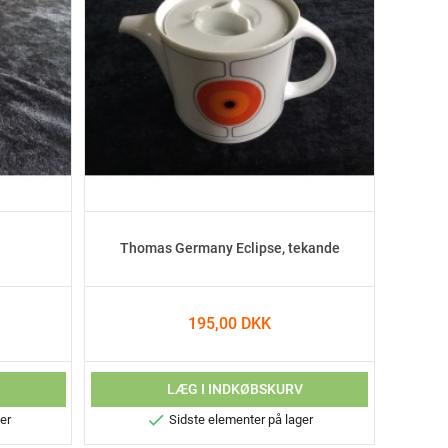
Thomas Germany Eclipse, tekande
195,00 DKK
V
LÆG I INDKØBSKURV

er
Sidste elementer på lager