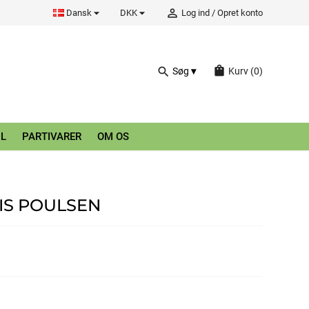


person_outline
Dansk
DKK
Log ind
/
Opret konto
shopping_bag
search
Søg
Kurv
(0)
L
PARTIVARER
OM OS
IS POULSEN