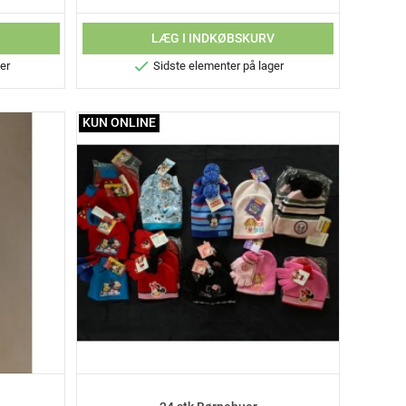
V
LÆG I INDKØBSKURV

er
Sidste elementer på lager
KUN ONLINE