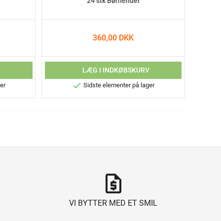
24 stk Børnehuer
360,00 DKK
V
LÆG I INDKØBSKURV

er
Sidste elementer på lager
request_quote
VI BYTTER MED ET SMIL