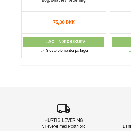
Bog, Øhavets fortælling
75,00 DKK
LÆG I INDKØBSKURV

Sidste elementer på lager
local_shipping
HURTIG LEVERING
Vi leverer med PostNord
Dank