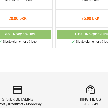
To retro garnnisser
Knage i træ
20,00 DKK
75,00 DKK
LÆG I INDKØBSKURV
LÆG I INDKØBSKUR


Sidste elementer på lager
Sidste elementer på lag
credit_card
support_agent
SIKKER BETALING
RING TIL OS
ort / Kreditkort / MobilePay
61685843