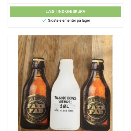
LÆG I INDKØBSKURV

Sidste elementer på lager