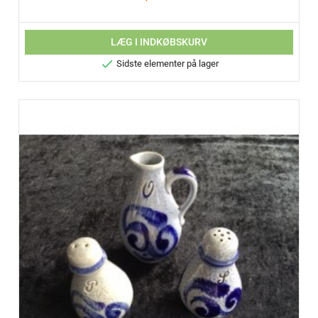
LÆG I INDKØBSKURV

Sidste elementer på lager