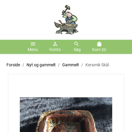
menu
person_outline
search
shopping_bag
Menu
Konto
Søg
Kurv
(0)
Forside
Nyt og gammelt
Gammelt
Keramik Skål