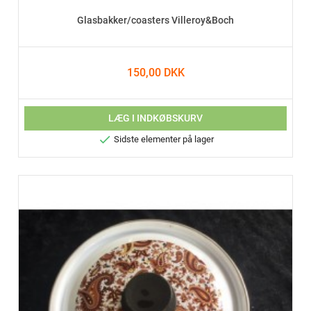
Glasbakker/coasters Villeroy&Boch
150,00 DKK
LÆG I INDKØBSKURV

Sidste elementer på lager