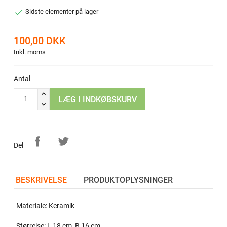

Sidste elementer på lager
100,00 DKK
Inkl. moms
Antal
LÆG I INDKØBSKURV
Del
BESKRIVELSE
PRODUKTOPLYSNINGER
Materiale: Keramik
Størrelse: L 18 cm, B 16 cm