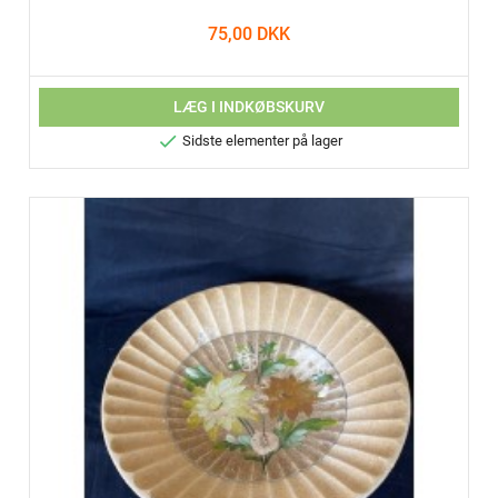
75,00 DKK
LÆG I INDKØBSKURV

Sidste elementer på lager