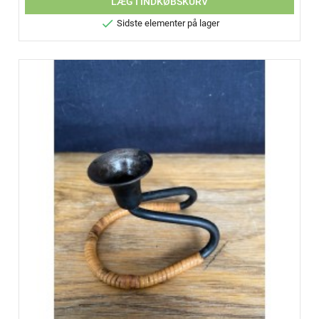
LÆG I INDKØBSKURV

Sidste elementer på lager