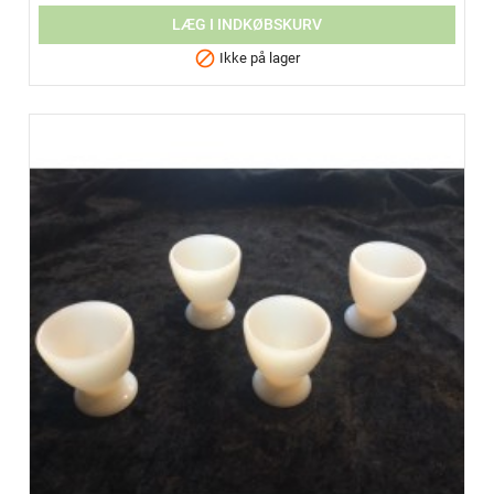
LÆG I INDKØBSKURV

Ikke på lager