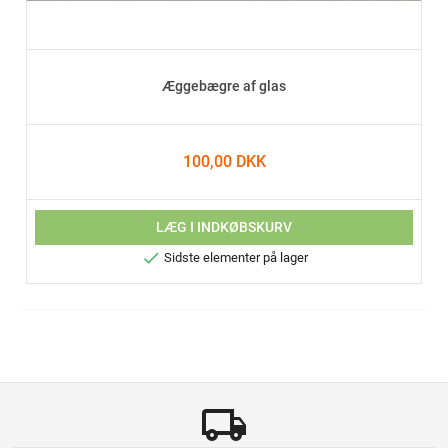
Æggebægre af glas
100,00 DKK
LÆG I INDKØBSKURV

Sidste elementer på lager
local_shipping