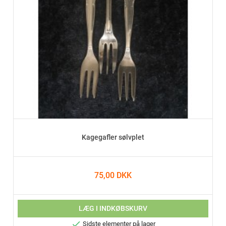
Kagegafler sølvplet
75,00 DKK
LÆG I INDKØBSKURV

Sidste elementer på lager