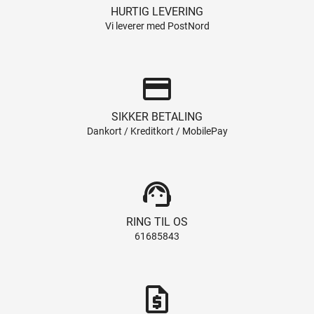
HURTIG LEVERING
Vi leverer med PostNord
credit_card
SIKKER BETALING
Dankort / Kreditkort / MobilePay
support_agent
RING TIL OS
61685843
request_quote