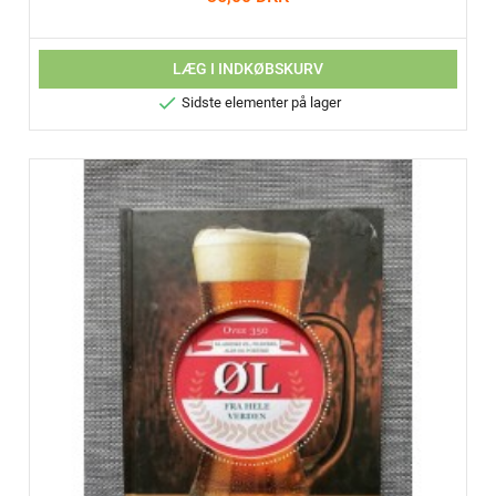
LÆG I INDKØBSKURV

Sidste elementer på lager