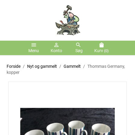
menu
person_outline
search
shopping_bag
Menu
Konto
Søg
Kurv
(0)
Forside
Nyt og gammelt
Gammelt
Thommas Germany,
kopper