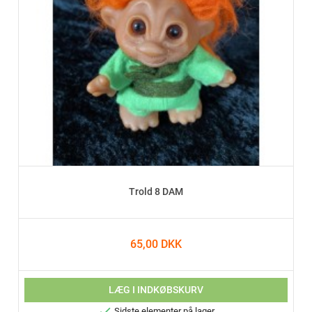
Trold 8 DAM
65,00 DKK
LÆG I INDKØBSKURV

Sidste elementer på lager