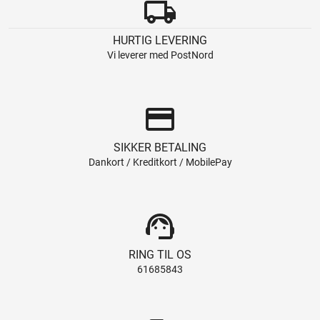
local_shipping
HURTIG LEVERING
Vi leverer med PostNord
credit_card
SIKKER BETALING
Dankort / Kreditkort / MobilePay
support_agent
RING TIL OS
61685843