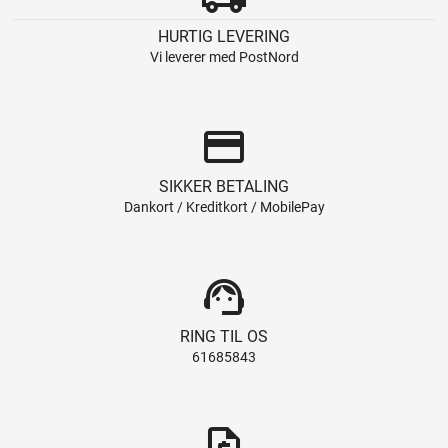
HURTIG LEVERING
Vi leverer med PostNord
credit_card
SIKKER BETALING
Dankort / Kreditkort / MobilePay
support_agent
RING TIL OS
61685843
request_quote