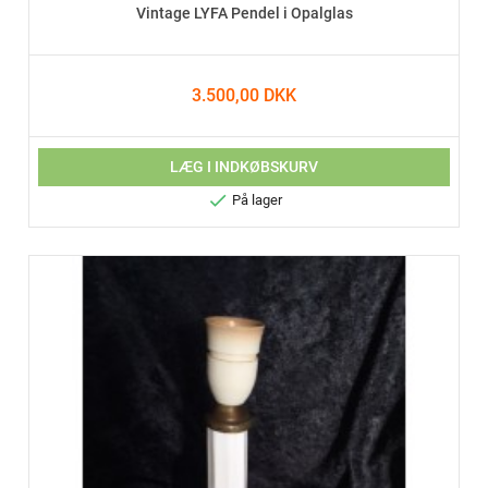
Vintage LYFA Pendel i Opalglas
3.500,00 DKK
LÆG I INDKØBSKURV

På lager