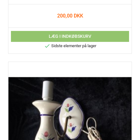
200,00 DKK
LÆG I INDKØBSKURV

Sidste elementer på lager