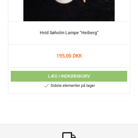
Hvid Søholm Lampe "Heiberg"
195,00 DKK
LÆG I INDKØBSKURV

Sidste elementer på lager
local_shipping