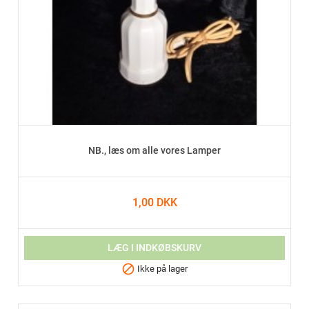
NB., læs om alle vores Lamper
1,00 DKK
LÆG I INDKØBSKURV

Ikke på lager