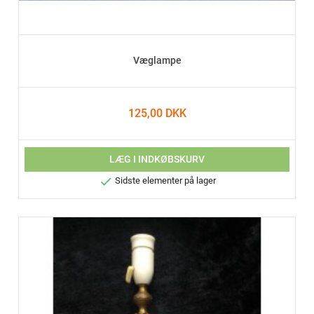
Væglampe
125,00 DKK
LÆG I INDKØBSKURV

Sidste elementer på lager