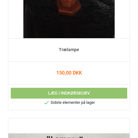
Trælampe
150,00 DKK
LÆG I INDKØBSKURV

Sidste elementer på lager