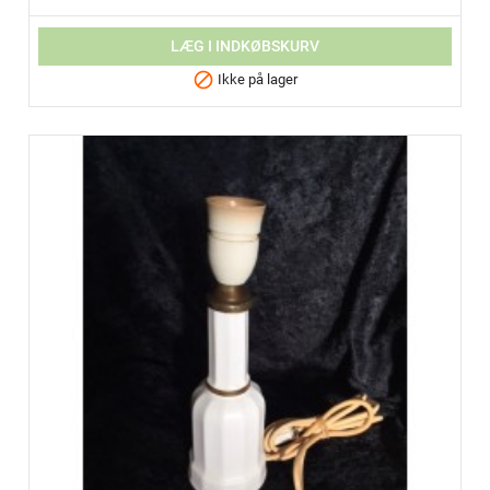
LÆG I INDKØBSKURV

Ikke på lager