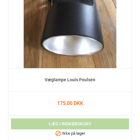
Væglampe Louis Poulsen
175,00 DKK
LÆG I INDKØBSKURV

Ikke på lager