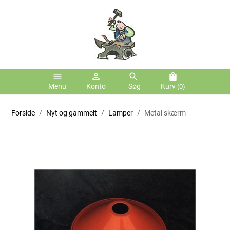
menu
person_outline
search
shopping_bag
Menu
Konto
Søg
Kurv
(0)
Forside
Nyt og gammelt
Lamper
Metal skærm