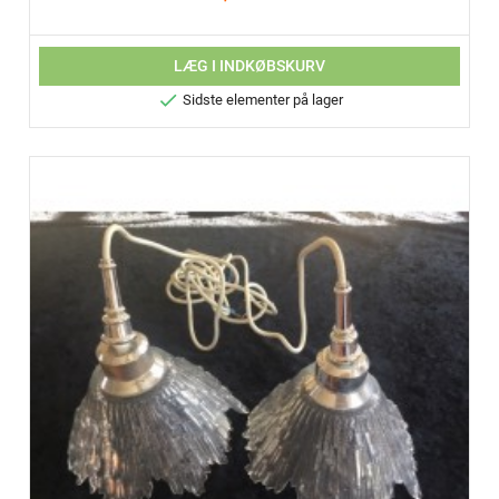
LÆG I INDKØBSKURV

Sidste elementer på lager