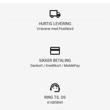
local_shipping
HURTIG LEVERING
Vi leverer med PostNord
credit_card
SIKKER BETALING
Dankort / Kreditkort / MobilePay
support_agent
RING TIL OS
61685843