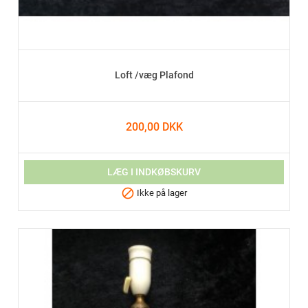
Loft /væg Plafond
200,00 DKK
LÆG I INDKØBSKURV

Ikke på lager