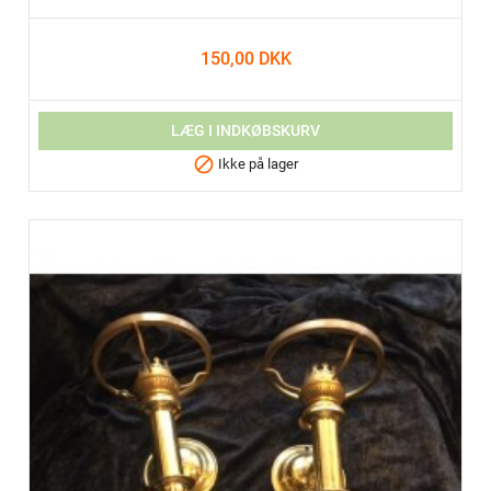
150,00 DKK
LÆG I INDKØBSKURV

Ikke på lager