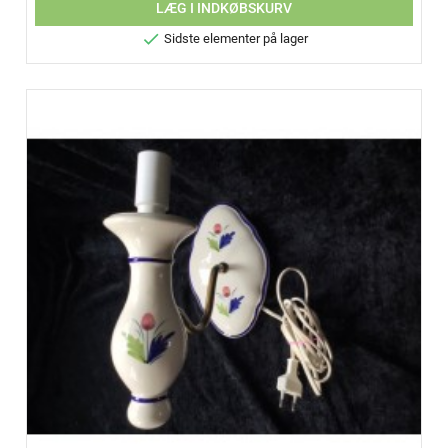
LÆG I INDKØBSKURV

Sidste elementer på lager