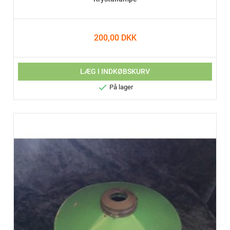
200,00 DKK
LÆG I INDKØBSKURV

På lager