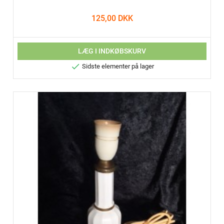
125,00 DKK
LÆG I INDKØBSKURV

Sidste elementer på lager