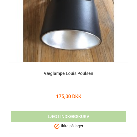
Væglampe Louis Poulsen
175,00 DKK
LÆG I INDKØBSKURV

Ikke på lager