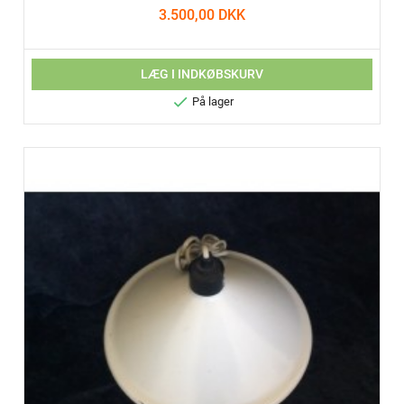
3.500,00 DKK
LÆG I INDKØBSKURV

På lager