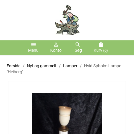
menu
person_outline
search
shopping_bag
Menu
Konto
Søg
Kurv
(0)
Forside
Nyt og gammelt
Lamper
Hvid Søholm Lampe
"Heiberg"