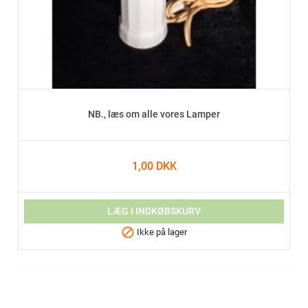
NB., læs om alle vores Lamper
1,00 DKK
LÆG I INDKØBSKURV

Ikke på lager