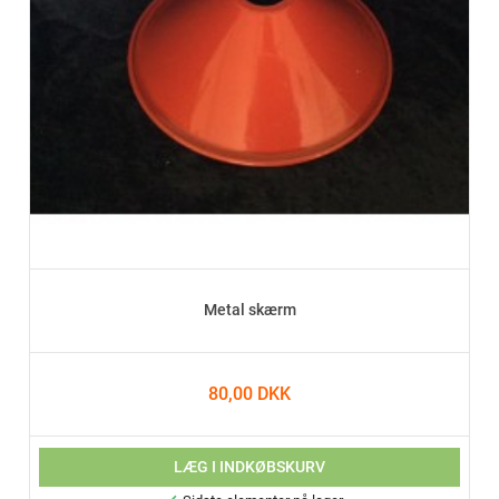
Metal skærm
80,00 DKK
LÆG I INDKØBSKURV